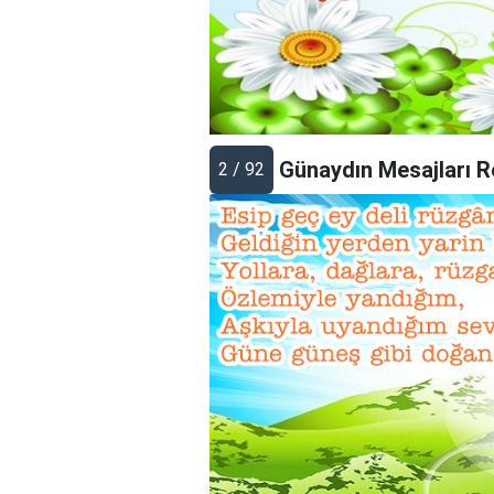
Günaydın Mesajları R
2 / 92