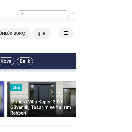
›
Ali Asker - Şu Metrisin Önü Sözleri
ÜNLÜK BURÇ
ŞİİR
Kova
Balık
Blog
Yemek Tarifleri
›
Modern Villa Kapısı 2026 |
Güvenlik, Tasarım ve Yalıtım
Islak Kek Tarifi, Nasıl Y
Rehberi
ve Püf Noktaları Nelerd