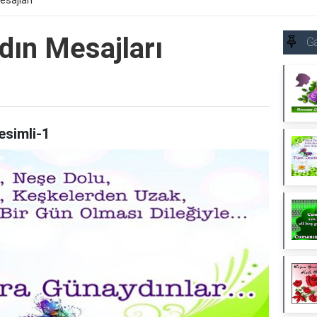
esajları
dın Mesajları
Ga
esimli-1