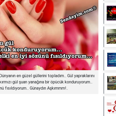
nyanın en güzel güllerini topladım... Gül yapraklarını
kırmızı gül şuan yanağına bir öpücük konduruyorum...
ünü fısıldıyorum... Günaydın Aşkımmm!..
Reklam Alanı