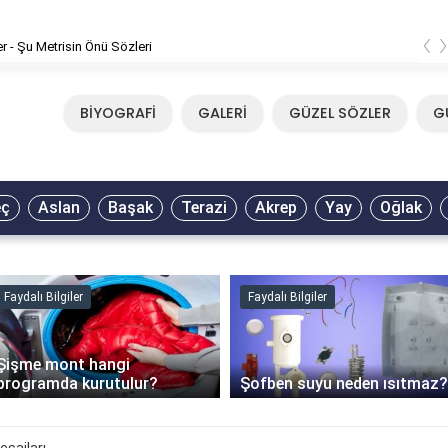
‹
er - Şu Metrisin Önü Sözleri
BİYOGRAFİ
GALERİ
GÜZEL SÖZLER
G
eç
Aslan
Başak
Terazi
Akrep
Yay
Oğlak
Faydalı Bilgiler
Faydalı Bilgiler
Şişme mont hangi
programda kurutulur?
Şofben suyu neden ısıtmaz?