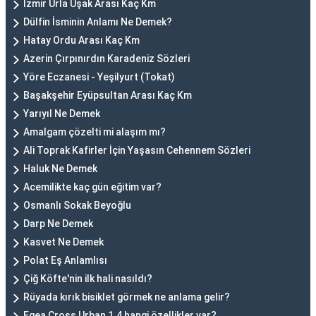
İzmir Urla Uşak Arası Kaç Km
Dülfin İsminin Anlamı Ne Demek?
Hatay Ordu Arası Kaç Km
Azerin Çırpınırdın Karadeniz Sözleri
Yöre Eczanesi - Yeşilyurt (Tokat)
Başakşehir Eyüpsultan Arası Kaç Km
Yarıyıl Ne Demek
Amalgam çözelti mi alaşım mı?
Ali Toprak Kafirler İçin Yaşasın Cehennem Sözleri
Haluk Ne Demek
Acemilikte kaç gün eğitim var?
Osmanlı Sokak Beyoğlu
Darp Ne Demek
Kasvet Ne Demek
Polat Eş Anlamlısı
Çiğ Köfte'nin ilk hali nasıldı?
Rüyada kırık bisiklet görmek ne anlama gelir?
Egea Cross Urban 1.4 hangi özellikler var?