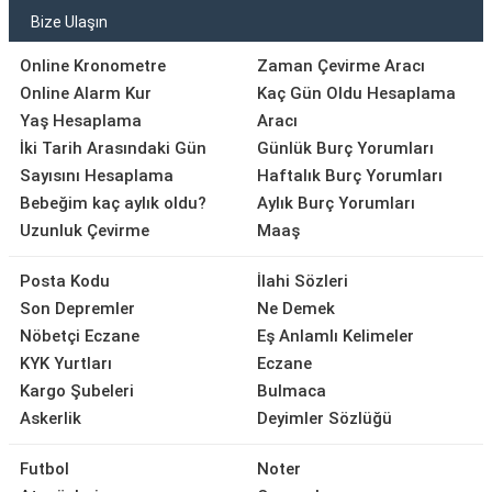
Bize Ulaşın
Online Kronometre
Zaman Çevirme Aracı
Online Alarm Kur
Kaç Gün Oldu Hesaplama
Yaş Hesaplama
Aracı
İki Tarih Arasındaki Gün
Günlük Burç Yorumları
Sayısını Hesaplama
Haftalık Burç Yorumları
Bebeğim kaç aylık oldu?
Aylık Burç Yorumları
Uzunluk Çevirme
Maaş
Posta Kodu
İlahi Sözleri
Son Depremler
Ne Demek
Nöbetçi Eczane
Eş Anlamlı Kelimeler
KYK Yurtları
Eczane
Kargo Şubeleri
Bulmaca
Askerlik
Deyimler Sözlüğü
Futbol
Noter