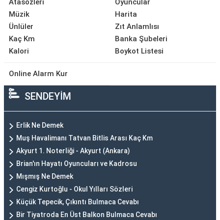
Atasözleri
Oyuncular
Müzik
Harita
Ünlüler
Zıt Anlamlısı
Kaç Km
Banka Şubeleri
Kalori
Boykot Listesi
Online Alarm Kur
SENDEYİM
Erlik Ne Demek
Muş Havalimanı Tatvan Bitlis Arası Kaç Km
Akyurt 1. Noterliği - Akyurt (Ankara)
Brian'ın Hayatı Oyuncuları ve Kadrosu
Mışmış Ne Demek
Cengiz Kurtoğlu - Okul Yılları Sözleri
Küçük Tepecik, Çıkıntı Bulmaca Cevabı
Bir Tiyatroda En Üst Balkon Bulmaca Cevabı