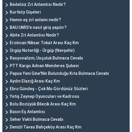
Bedelsiz Zıt Anlamlısı Nedir?
Kurtköy Gişeleri
Hamın eş zıt anlamı nedir?
BAU UMİS'e nasıl giriş yapılır?
Abite Zıt Anlamlısı Nedir?
Erzincan Niksar Tokat Arası Kaç Km
Ürgüp Noterliği - Ürgüp (Nevşehir)
Rasyonalizm, Usçuluk Bulmaca Cevabı
PTT Kargo Adnan Menderes Şubesi
Papua Yeni Gine'Nin Bulunduğu Kıta Bulmaca Cevabı
Aydın Elazığ Arası Kaç Km
Ebru Gündeş - Çok Mu Gördünüz Sözleri
Yetiş Zeynep Oyuncuları ve Kadrosu
Bolu Bozüyük Bilecik Arası Kaç Km
Basın Eş Anlamlısı
Seher Vakti Bulmaca Cevabı
Denizli Tavas Bahçeköy Arası Kaç Km