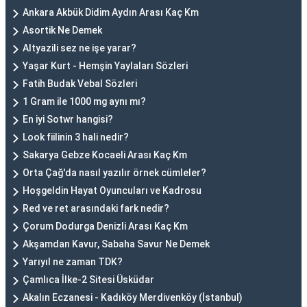
Ankara Akbük Didim Aydın Arası Kaç Km
Asortik Ne Demek
Altyazili sez ne işe yarar?
Yaşar Kurt - Hemşin Yaylaları Sözleri
Fatih Budak Vebal Sözleri
1 Gram ile 1000 mg aynı mı?
En iyi Sotwr hangisi?
Look fiilinin 3 hali nedir?
Sakarya Gebze Kocaeli Arası Kaç Km
Orta Çağ'da nasıl yazılır örnek cümleler?
Hoşgeldin Hayat Oyuncuları ve Kadrosu
Red ve ret arasındaki fark nedir?
Çorum Dodurga Denizli Arası Kaç Km
Akşamdan Kavur, Sabaha Savur Ne Demek
Yarıyıl ne zaman TDK?
Çamlıca İlke-2 Sitesi Üsküdar
Akalın Eczanesi - Kadıköy Merdivenköy (İstanbul)