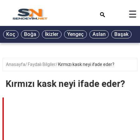
×
☰
BİYOGRAFİ
Koç
Boğa
İkizler
Yengeç
Aslan
Başak
T
GALERİ
GÜZEL
SÖZLER
Anasayfa
Faydalı Bilgiler
Kırmızı kask neyi ifade eder?
GÜNLÜK
BURÇ
Kırmızı kask neyi ifade eder?
ŞİİR
RÜYA
TABİRLERİ
TÜRKÜ
SÖZLERİ
YEMEK