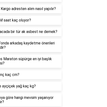
argo adresten alım nasıl yapılır?
M saat kaç oluyor?
acada bir tür ak asbest ne demek?
fonda arkadaş kaydetme önerileri
dir?
ps Maraton süpürge en iyi başlık
si?
 inç kaç cm?
re ayçiçek yağ kaç kg?
oya göre hangi mevsim yaşanıyor
ir?