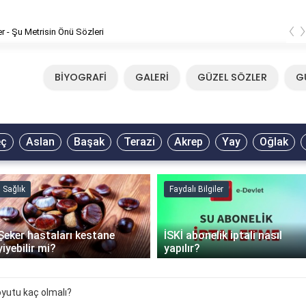
‹
er - Şu Metrisin Önü Sözleri
BİYOGRAFİ
GALERİ
GÜZEL SÖZLER
G
eç
Aslan
Başak
Terazi
Akrep
Yay
Oğlak
Sağlık
Faydalı Bilgiler
Şeker hastaları kestane
İSKİ abonelik iptali nasıl
yiyebilir mi?
yapılır?
boyutu kaç olmalı?