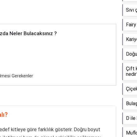
Sıvı 
Fairy
zda Neler Bulacaksınız ?
Kariy
Doğu
Çift 
nedir
ilmesi Gerekenler
Çiçek
Bulaş
lı?
D ile
hedef kitleye göre farklılık gösterir. Doğru boyut
Muflo