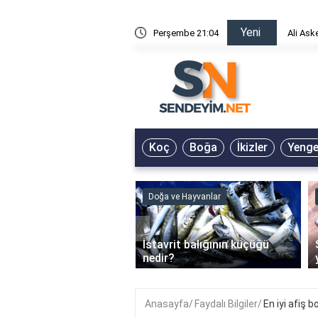
Yeni
risin Önü Sözleri
Perşembe 21:04
Ali Ask
Koç
Boğa
İkizler
Yeng
ve Hayvanlar
Doğa ve Hayvanlar
‹
li en çok hangi iklimde
İstavrit balığının küçüğü
r?
nedir?
Anasayfa
Faydalı Bilgiler
En iyi afiş 