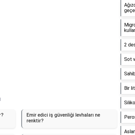
Reklam Alanı
Ağız
geçe
Migro
kullan
2 de
Sot 
Sahib
Bir l
ı
Silik
r?
Emir edici iş güvenliği levhaları ne
Peros
renktir?
Aslan