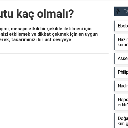
yutu kaç olmalı?
Fa
Ebebe
i, mesajın etkili bir şekilde iletilmesi için
lenizi etkilemek ve dikkat çekmek için en uygun
erek, tasarımınızı bir üst seviyeye
Hazır
kurur
Asse 
Reklam Alanı
Phili
Nadir
Hepsi
edilir
Doğal
kim g