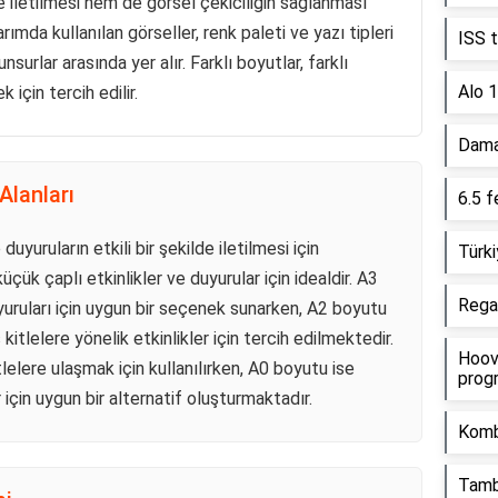
de iletilmesi hem de görsel çekiciliğin sağlanması
rımda kullanılan görseller, renk paleti ve yazı tipleri
ISS t
nsurlar arasında yer alır. Farklı boyutlar, farklı
Alo 1
 için tercih edilir.
Damac
Alanları
6.5 
 duyuruların etkili bir şekilde iletilmesi için
Türki
üçük çaplı etkinlikler ve duyurular için idealdir. A3
Regal
yuruları için uygun bir seçenek sunarken, A2 boyutu
kitlelere yönelik etkinlikler için tercih edilmektedir.
Hoov
lelere ulaşmak için kullanılırken, A0 boyutu ise
progr
 için uygun bir alternatif oluşturmaktadır.
Kombi
Tamb