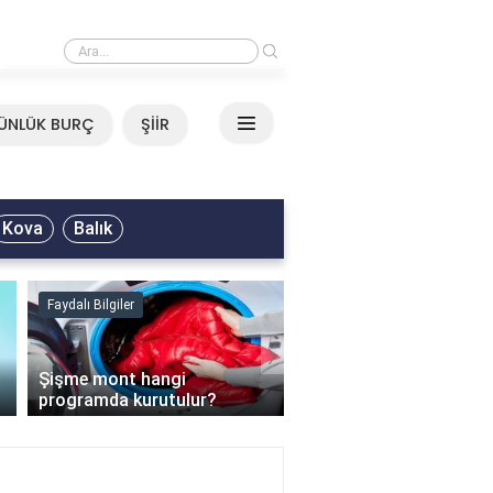
›
Mirkelam - Tavla Sözleri
ÜNLÜK BURÇ
ŞİİR
Kova
Balık
Faydalı Bilgiler
Faydalı Bilgiler
›
Şişme mont hangi
programda kurutulur?
Şofben suyu neden ısı