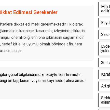
Milli
edilir
Dikkat Edilmesi Gerekenler
Büyü
 kriterlere dikkat edilmesi gerekmektedir. İlk olarak,
lanmalıdır; karmaşık tasarımlar, izleyicinin dikkatini
Sine 
yerarşisi, önemli bilgilerin öne çıkmasını sağlamalıdır.
, hedef kitle ile uyumlu olmalı; böylece afiş, hem
Evde 
görünüm sunar.
yok e
2ml s
Karaf
lgiler genel bilgilendirme amacıyla hazırlanmıştır.
angi bir kişi, kurum veya markayı hedef alma amacı
Ad gü
Selde
alınm