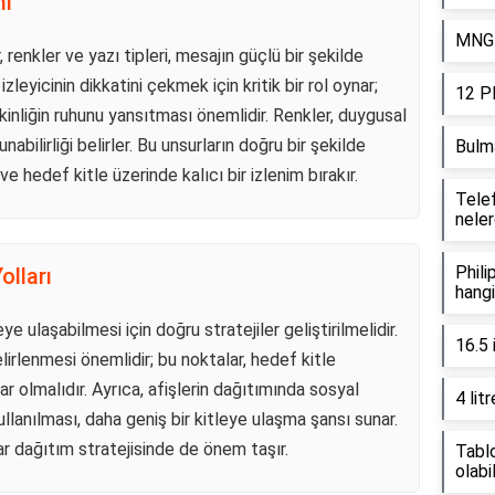
mi
MNG K
 renkler ve yazı tipleri, mesajın güçlü bir şekilde
izleyicinin dikkatini çekmek için kritik bir rol oynar;
12 P
tkinliğin ruhunu yansıtması önemlidir. Renkler, duygusal
unabilirliği belirler. Bu unsurların doğru bir şekilde
Bulm
 ve hedef kitle üzerinde kalıcı bir izlenim bırakır.
Tele
neler
Phili
olları
hangi
eye ulaşabilmesi için doğru stratejiler geliştirilmelidir.
16.5
belirlenmesi önemlidir; bu noktalar, hedef kitle
ar olmalıdır. Ayrıca, afişlerin dağıtımında sosyal
4 lit
ullanılması, daha geniş bir kitleye ulaşma şansı sunar.
adar dağıtım stratejisinde de önem taşır.
Tabl
olabil