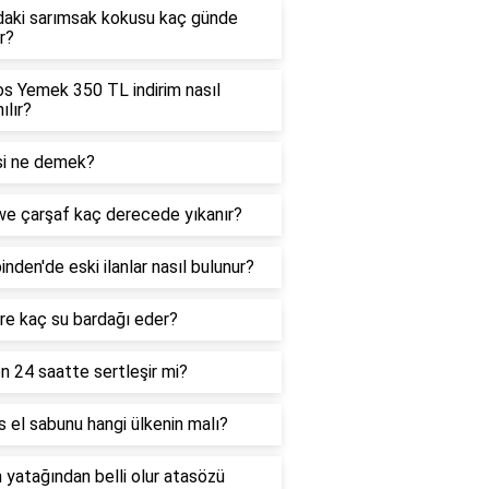
daki sarımsak kokusu kaç günde
r?
s Yemek 350 TL indirim nasıl
ılır?
si ne demek?
we çarşaf kaç derecede yıkanır?
inden'de eski ilanlar nasıl bulunur?
itre kaç su bardağı eder?
on 24 saatte sertleşir mi?
 el sabunu hangi ülkenin malı?
 yatağından belli olur atasözü