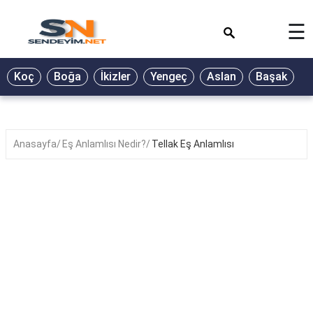
×
☰
BİYOGRAFİ
Koç
Boğa
İkizler
Yengeç
Aslan
Başak
T
GALERİ
GÜZEL
SÖZLER
Anasayfa
Eş Anlamlısı Nedir?
Tellak Eş Anlamlısı
GÜNLÜK
BURÇ
ŞİİR
RÜYA
TABİRLERİ
TÜRKÜ
SÖZLERİ
YEMEK