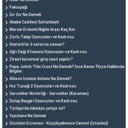
Fakıuşağı
Gır Gır Ne Demek
Akabe Caddesi Sultanbeyli
Mersin Erdemli Niğde Arası Kaç Km
Zorlu Takip Oyuncuları ve Kadrosu
Atatürk'ün 3 serisi ne zaman?
Ağrı Dağı Efsanesi Oyuncuları ve Kadrosu
Ziraat kurumsal giriş nasıl yapılır?
Papa John’s Thin Crust Ne Demek? İnce Kenar Pizza Hakkında
Bilgiler
Allison İsminin Anlamı Ne Demek?
Hız Tuzağı 2 Oyuncuları ve Kadrosu
Sarıveliler Noterliği - Sarıveliler (Karaman)
Dolap Beygiri Oyuncuları ve Kadrosu
Türkiye'de hibisküs yetişir mi?
Yazıhane Ne Demek
Gözdem Eczanesi - Küçükçekmece Cennet (İstanbul)