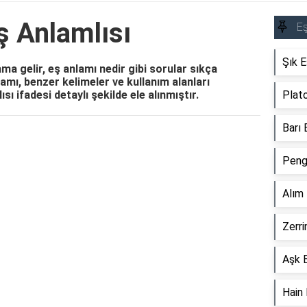
 Anlamlısı
Eş
Şık E
a gelir, eş anlamı nedir gibi sorular sıkça
mı, benzer kelimeler ve kullanım alanları
 ifadesi detaylı şekilde ele alınmıştır.
Plato
Barı 
Reklam Alanı
Peng
Alım 
Zerri
Aşk E
Hain 