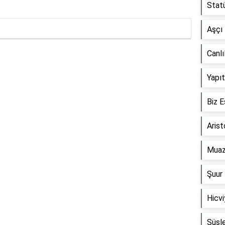
Statü
Aşçı 
Canlı
Reklam Alanı
Yapıt
Biz E
Arist
Muaz
Şuur 
Hicvi
Süsl