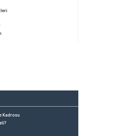
leri
r
m
ve Kadrosu
eli?