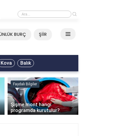
›
Mirkelam - Tavla Sözleri
ÜNLÜK BURÇ
ŞİİR
Kova
Balık
Faydalı Bilgiler
Faydalı Bilgiler
›
Şişme mont hangi
programda kurutulur?
Şofben suyu neden ısı