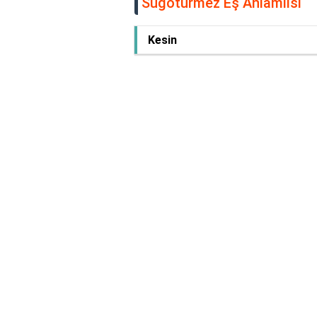
Sugötürmez Eş Anlamlısı
Kesin