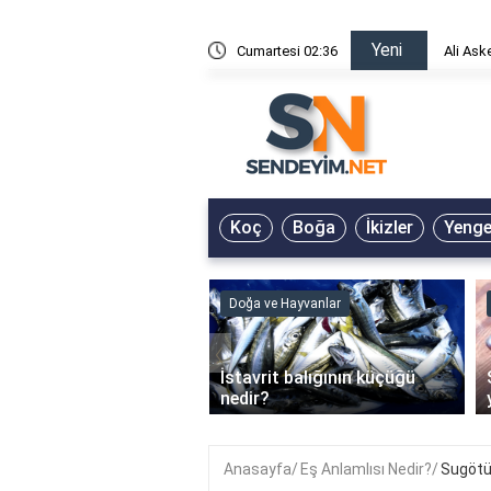
Yeni
risin Önü Sözleri
Cumartesi 02:36
Ali Ask
Koç
Boğa
İkizler
Yeng
ve Hayvanlar
Doğa ve Hayvanlar
‹
li en çok hangi iklimde
İstavrit balığının küçüğü
r?
nedir?
Anasayfa
Eş Anlamlısı Nedir?
Sugötü