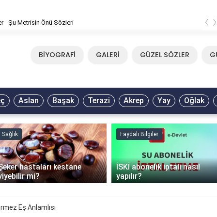
‹
er - Şu Metrisin Önü Sözleri
BİYOGRAFİ
GALERİ
GÜZEL SÖZLER
G
eç
Aslan
Başak
Terazi
Akrep
Yay
Oğlak
Sağlık
Faydalı Bilgiler
Şeker hastaları kestane
İSKİ abonelik iptali nasıl
yiyebilir mi?
yapılır?
rmez Eş Anlamlısı