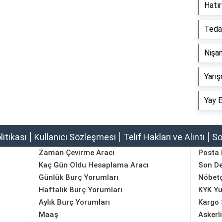
Hatır
Tedai
Nişan
Yarış
Yay E
olitikası
Kullanıcı Sözleşmesi
Telif Hakları ve Alıntı
So
Zaman Çevirme Aracı
Posta
Kaç Gün Oldu Hesaplama Aracı
Son D
Günlük Burç Yorumları
Nöbetç
Haftalık Burç Yorumları
KYK Yu
Aylık Burç Yorumları
Kargo 
Maaş
Askerl