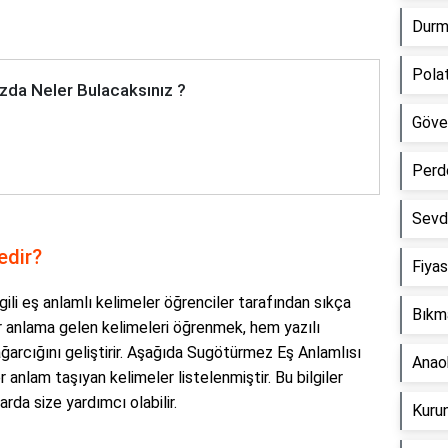
Durm
Polat
zda Neler Bulacaksınız ?
Göve
Perd
Sevd
edir?
Fiyas
ili eş anlamlı kelimeler öğrenciler tarafından sıkça
Bıkm
r anlama gelen kelimeleri öğrenmek, hem yazılı
ğarcığını geliştirir. Aşağıda Sugötürmez Eş Anlamlısı
Anaok
r anlam taşıyan kelimeler listelenmiştir. Bu bilgiler
rda size yardımcı olabilir.
Kurun