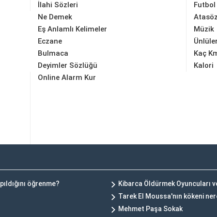
İlahi Sözleri
Futbol
Ne Demek
Atasöz
Eş Anlamlı Kelimeler
Müzik
Eczane
Ünlüle
Bulmaca
Kaç K
Deyimler Sözlüğü
Kalori
Online Alarm Kur
pıldığını öğrenme?
Kibarca Öldürmek Oyuncuları 
Tarek El Moussa'nın kökeni ner
Mehmet Paşa Sokak