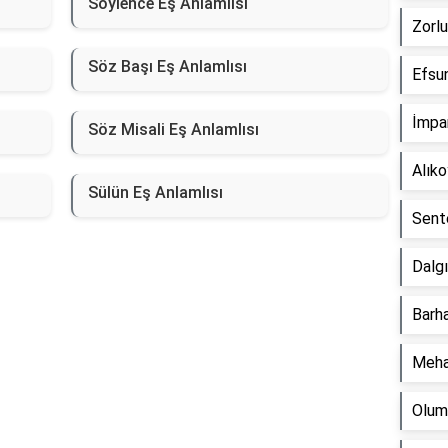
Söylence Eş Anlamlısı
Zorlu
Söz Başı Eş Anlamlısı
Efsun
İmpar
Söz Misali Eş Anlamlısı
Alık
Sülün Eş Anlamlısı
Sente
Dalgı
Barha
Meha
Olum