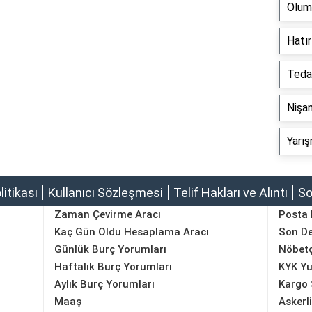
Olum
Hatır
Tedai
Nişan
Yarış
olitikası
Kullanıcı Sözleşmesi
Telif Hakları ve Alıntı
So
Zaman Çevirme Aracı
Posta
Kaç Gün Oldu Hesaplama Aracı
Son D
Günlük Burç Yorumları
Nöbetç
Haftalık Burç Yorumları
KYK Yu
Aylık Burç Yorumları
Kargo 
Maaş
Askerl