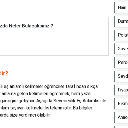
Hain 
Durm
zda Neler Bulacaksınız ?
Polat
Göve
Perd
dir?
Sevd
ili eş anlamlı kelimeler öğrenciler tarafından sıkça
Fiyas
r anlama gelen kelimeleri öğrenmek, hem yazılı
arcığını geliştirir. Aşağıda Sevecenlik Eş Anlamlısı ile
Bıkm
lam taşıyan kelimeler listelenmiştir. Bu bilgiler
rda size yardımcı olabilir.
Anaok