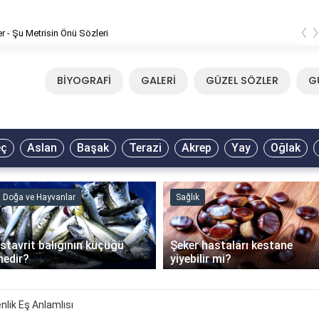
‹
Ali Asker - Şu Metrisin Önü Sözleri
BİYOGRAFİ
GALERİ
GÜZEL SÖZLER
G
eç
Aslan
Başak
Terazi
Akrep
Yay
Oğlak
vanlar
Sağlık
Fayda
alığının küçüğü
Şeker hastaları kestane
İSKİ 
yiyebilir mi?
yapıl
lik Eş Anlamlısı