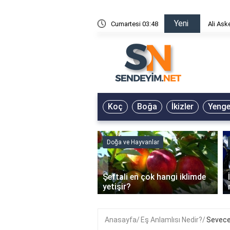
Yeni
Ali Asker - Şu Metrisin Önü Sözleri
Cumartesi 03:48
Koç
Boğa
İkizler
Yeng
Doğa ve Hayvanlar
Doğa ve Hay
‹
Şeftali en çok hangi iklimde
İstavrit b
 İşe Yarar?
yetişir?
nedir?
Anasayfa
Eş Anlamlısı Nedir?
Sevecen