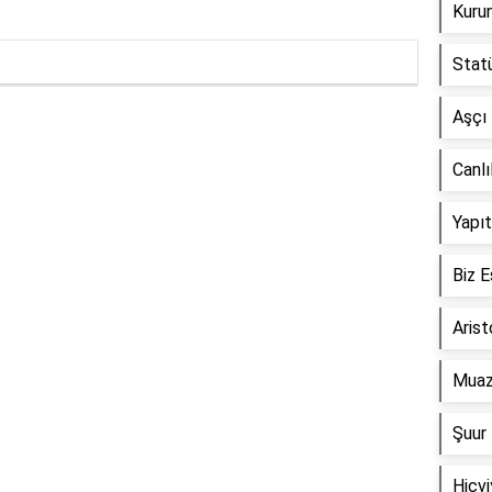
Kurun
Statü
Aşçı 
Reklam Alanı
Canlı
Yapıt
Biz E
Arist
Muaz
Şuur 
Hicvi