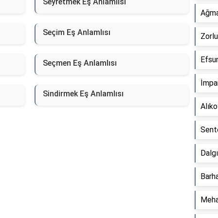
Seyretmek Eş Anlamlısı
Ağma
Seçim Eş Anlamlısı
Zorlu
Efsun
Seçmen Eş Anlamlısı
İmpar
Sindirmek Eş Anlamlısı
Alık
Sente
Dalgı
Barha
Meha