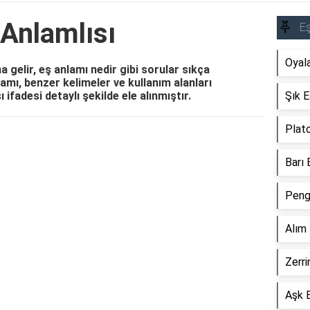
 Anlamlısı
Eş
Oyal
 gelir, eş anlamı nedir gibi sorular sıkça
mı, benzer kelimeler ve kullanım alanları
ifadesi detaylı şekilde ele alınmıştır.
Şık E
Plato
Reklam Alanı
Barı 
Peng
Alım 
Zerri
Aşk E