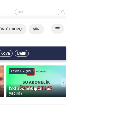
›
Mirkelam - Tavla Sözleri
ÜNLÜK BURÇ
ŞİİR
Kova
Balık
lı Bilgiler
Faydalı Bilgiler
›
abonelik iptali nasıl
Şişme mont hangi
ır?
programda kurutulur?