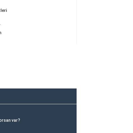
leri
r
m
korsan var?