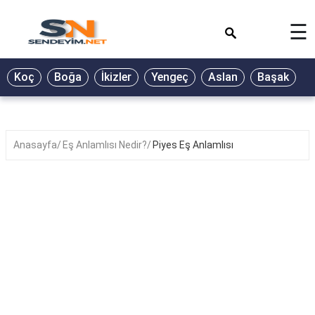
×
☰
BİYOGRAFİ
Koç
Boğa
İkizler
Yengeç
Aslan
Başak
T
GALERİ
GÜZEL
SÖZLER
Anasayfa
Eş Anlamlısı Nedir?
Piyes Eş Anlamlısı
GÜNLÜK
BURÇ
ŞİİR
RÜYA
TABİRLERİ
TÜRKÜ
SÖZLERİ
YEMEK