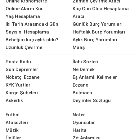
Online Kronometre
Zaman Çevirme Aracı
Online Alarm Kur
Kaç Gün Oldu Hesaplama
Yaş Hesaplama
Aracı
İki Tarih Arasındaki Gün
Günlük Burç Yorumları
Sayısını Hesaplama
Haftalık Burç Yorumları
Bebeğim kaç aylık oldu?
Aylık Burç Yorumları
Uzunluk Çevirme
Maaş
Posta Kodu
İlahi Sözleri
Son Depremler
Ne Demek
Nöbetçi Eczane
Eş Anlamlı Kelimeler
KYK Yurtları
Eczane
Kargo Şubeleri
Bulmaca
Askerlik
Deyimler Sözlüğü
Futbol
Noter
Atasözleri
Oyuncular
Müzik
Harita
Ünlüler
Zıt Anlamlısı