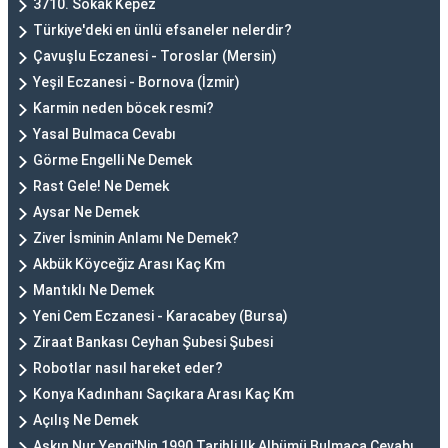
3710. Sokak Kepez
Türkiye'deki en ünlü efsaneler nelerdir?
Çavuşlu Eczanesi - Toroslar (Mersin)
Yeşil Eczanesi - Bornova (İzmir)
Karmin neden böcek resmi?
Yasal Bulmaca Cevabı
Görme Engelli Ne Demek
Rast Gele! Ne Demek
Aysar Ne Demek
Ziver İsminin Anlamı Ne Demek?
Akbük Köyceğiz Arası Kaç Km
Mantıklı Ne Demek
Yeni Cem Eczanesi - Karacabey (Bursa)
Ziraat Bankası Ceyhan Şubesi Şubesi
Robotlar nasıl hareket eder?
Konya Kadınhanı Saçıkara Arası Kaç Km
Açılış Ne Demek
Aşkın Nur Yengi'Nin 1990 Tarihli Ilk Albümü Bulmaca Cevabı