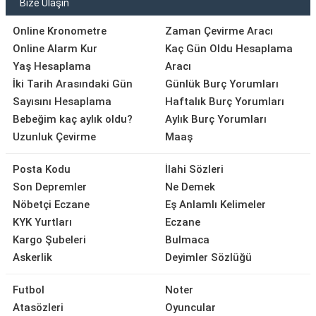
Bize Ulaşın
Online Kronometre
Zaman Çevirme Aracı
Online Alarm Kur
Kaç Gün Oldu Hesaplama
Yaş Hesaplama
Aracı
İki Tarih Arasındaki Gün
Günlük Burç Yorumları
Sayısını Hesaplama
Haftalık Burç Yorumları
Bebeğim kaç aylık oldu?
Aylık Burç Yorumları
Uzunluk Çevirme
Maaş
Posta Kodu
İlahi Sözleri
Son Depremler
Ne Demek
Nöbetçi Eczane
Eş Anlamlı Kelimeler
KYK Yurtları
Eczane
Kargo Şubeleri
Bulmaca
Askerlik
Deyimler Sözlüğü
Futbol
Noter
Atasözleri
Oyuncular