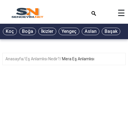
×
☰
BİYOGRAFİ
Koç
Boğa
İkizler
Yengeç
Aslan
Başak
T
GALERİ
GÜZEL
SÖZLER
Anasayfa
Eş Anlamlısı Nedir?
Mera Eş Anlamlısı
GÜNLÜK
BURÇ
ŞİİR
RÜYA
TABİRLERİ
TÜRKÜ
SÖZLERİ
YEMEK