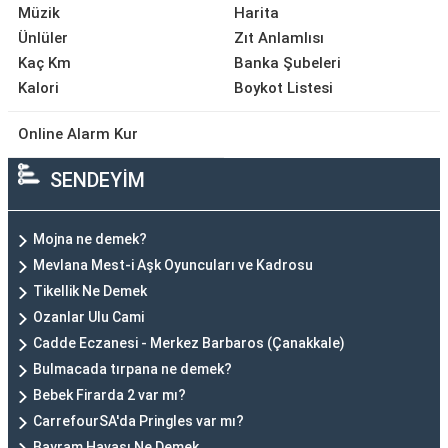
Müzik
Harita
Ünlüler
Zıt Anlamlısı
Kaç Km
Banka Şubeleri
Kalori
Boykot Listesi
Online Alarm Kur
SENDEYİM
Mojna ne demek?
Mevlana Mest-i Aşk Oyuncuları ve Kadrosu
Tikellik Ne Demek
Ozanlar Ulu Cami
Cadde Eczanesi - Merkez Barbaros (Çanakkale)
Bulmacada tırpana ne demek?
Bebek Firarda 2 var mı?
CarrefourSA'da Pringles var mı?
Bayram Havası Ne Demek