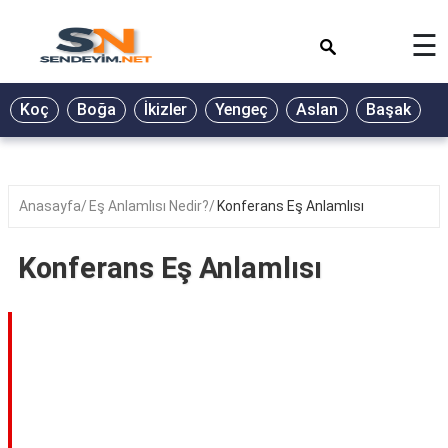
×
☰
BİYOGRAFİ
Koç
Boğa
İkizler
Yengeç
Aslan
Başak
T
GALERİ
GÜZEL
SÖZLER
Anasayfa
Eş Anlamlısı Nedir?
Konferans Eş Anlamlısı
GÜNLÜK
BURÇ
Konferans Eş Anlamlısı
ŞİİR
RÜYA
TABİRLERİ
TÜRKÜ
SÖZLERİ
YEMEK