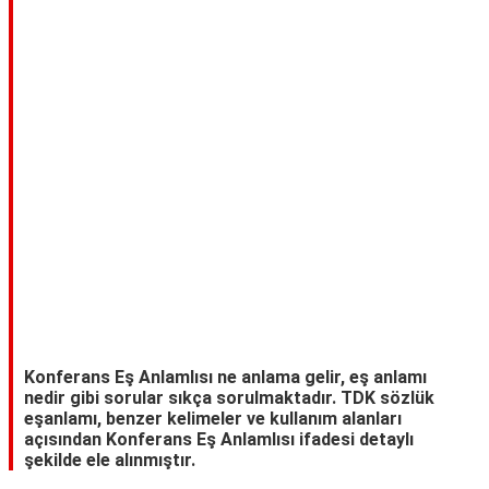
TARİFLERİ
HİKAYELER
Bize
Ulaşın
Konferans Eş Anlamlısı ne anlama gelir, eş anlamı
nedir gibi sorular sıkça sorulmaktadır. TDK sözlük
eşanlamı, benzer kelimeler ve kullanım alanları
açısından Konferans Eş Anlamlısı ifadesi detaylı
şekilde ele alınmıştır.