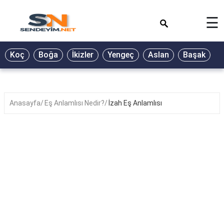
×
☰
BİYOGRAFİ
Koç
Boğa
İkizler
Yengeç
Aslan
Başak
T
GALERİ
GÜZEL
SÖZLER
Anasayfa
Eş Anlamlısı Nedir?
İzah Eş Anlamlısı
GÜNLÜK
BURÇ
ŞİİR
RÜYA
TABİRLERİ
TÜRKÜ
SÖZLERİ
YEMEK