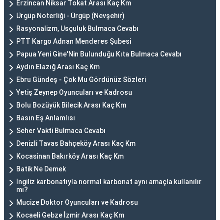
Erzincan Niksar Tokat Arası Kaç Km
Ürgüp Noterliği - Ürgüp (Nevşehir)
Rasyonalizm, Usçuluk Bulmaca Cevabı
PTT Kargo Adnan Menderes Şubesi
Papua Yeni Gine'Nin Bulunduğu Kıta Bulmaca Cevabı
Aydın Elazığ Arası Kaç Km
Ebru Gündeş - Çok Mu Gördünüz Sözleri
Yetiş Zeynep Oyuncuları ve Kadrosu
Bolu Bozüyük Bilecik Arası Kaç Km
Basın Eş Anlamlısı
Seher Vakti Bulmaca Cevabı
Denizli Tavas Bahçeköy Arası Kaç Km
Kocasinan Bakırköy Arası Kaç Km
Batik Ne Demek
İngiliz karbonatıyla normal karbonat aynı amaçla kullanılır
mı?
Mucize Doktor Oyuncuları ve Kadrosu
Kocaeli Gebze İzmir Arası Kaç Km