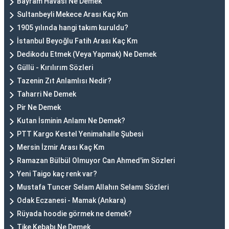
Bayram Havası Ne Demek
Sultanbeyli Mekece Arası Kaç Km
1905 yılında hangi takım kuruldu?
İstanbul Beyoğlu Fatih Arası Kaç Km
Dedikodu Etmek (Veya Yapmak) Ne Demek
Güllü - Kırılırım Sözleri
Tazenin Zıt Anlamlısı Nedir?
Taharri Ne Demek
Pir Ne Demek
Kutan İsminin Anlamı Ne Demek?
PTT Kargo Kestel Yenimahalle Şubesi
Mersin İzmir Arası Kaç Km
Ramazan Bülbül Olmuyor Can Ahmed'im Sözleri
Yeni Taigo kaç renk var?
Mustafa Tuncer Selam Allahın Selamı Sözleri
Odak Eczanesi - Mamak (Ankara)
Rüyada hoodie görmek ne demek?
Tike Kebabı Ne Demek