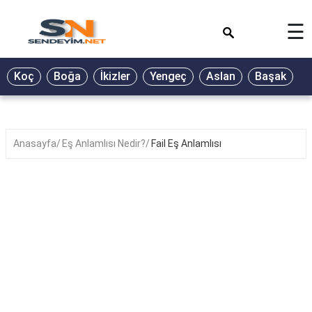
×
☰
BİYOGRAFİ
Koç
Boğa
İkizler
Yengeç
Aslan
Başak
T
GALERİ
GÜZEL
SÖZLER
Anasayfa
Eş Anlamlısı Nedir?
Fail Eş Anlamlısı
GÜNLÜK
BURÇ
ŞİİR
RÜYA
TABİRLERİ
TÜRKÜ
SÖZLERİ
YEMEK