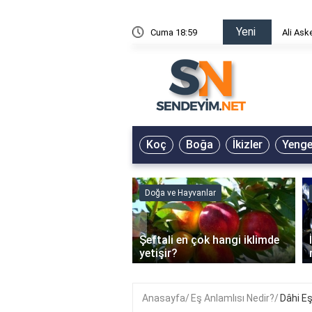
Yeni
risin Önü Sözleri
Cuma 18:59
Ali Ask
Koç
Boğa
İkizler
Yeng
Doğa ve Hayvanlar
‹
Şeftali en çok hangi iklimde
ain Jel Ne İşe Yarar?
yetişir?
Anasayfa
Eş Anlamlısı Nedir?
Dâhi Eş