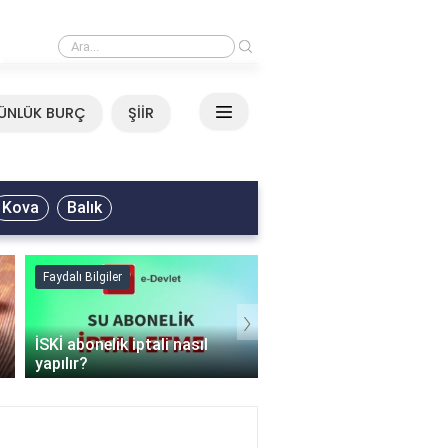
›
Ali Asker - Şu Metrisin Önü Sözleri
ÜNLÜK BURÇ
ŞİİR
Kova
Balık
Faydalı Bilgiler
Faydalı Bilgiler
›
İSKİ abonelik iptali nasıl
Şişme mont hangi
yapılır?
programda kurutulur?