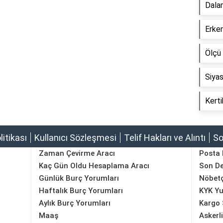
Dala
Erken
Ölçü 
Siyas
Kerti
olitikası
Kullanıcı Sözleşmesi
Telif Hakları ve Alıntı
So
Zaman Çevirme Aracı
Posta
Kaç Gün Oldu Hesaplama Aracı
Son D
Günlük Burç Yorumları
Nöbetç
Haftalık Burç Yorumları
KYK Yu
Aylık Burç Yorumları
Kargo 
Maaş
Askerl