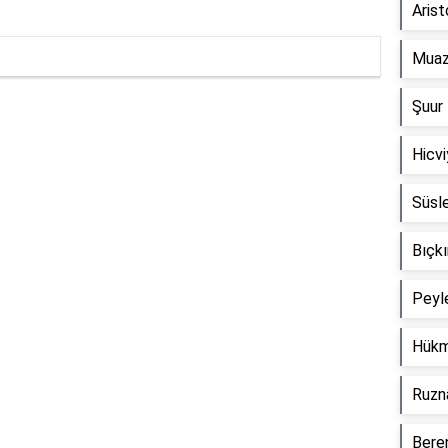
Arist
Muaz
Şuur 
Reklam Alanı
Hicvi
Süsl
Bıçkı
Peyl
Hükm
Ruzn
Beren