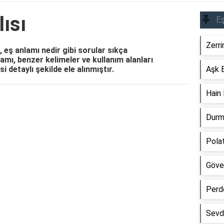
ısı
Eş
Zerri
, eş anlamı nedir gibi sorular sıkça
mı, benzer kelimeler ve kullanım alanları
i detaylı şekilde ele alınmıştır.
Aşk E
Hain 
Reklam Alanı
Durm
Polat
Göve
Perd
Sevd