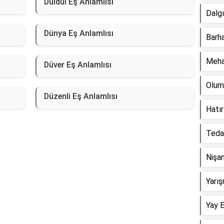
Düldül Eş Anlamlısı
Dalgı
Dünya Eş Anlamlısı
Barha
Meha
Düver Eş Anlamlısı
Olum
Düzenli Eş Anlamlısı
Hatır
Tedai
Nişan
Yarış
Yay E