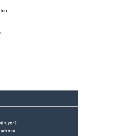
leri
r
m
sürüyor?
 Kadrosu