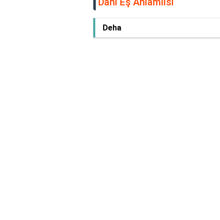
Dâhi Eş Anlamlısı
Deha