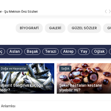
‹
er - Şu Metrisin Önü Sözleri
BİYOGRAFİ
GALERİ
GÜZEL SÖZLER
G
eç
Aslan
Başak
Terazi
Akrep
Yay
Oğlak
Doğa ve Hayvanlar
Sağlık
İstavrit balığının küçüğü
Şeker hastaları kestane
nedir?
yiyebilir mi?
 Anlamlısı