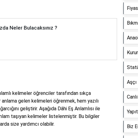
Fiyas
Bıkm
zda Neler Bulacaksınız ?
Anaok
Kurun
Statü
Aşçı 
anlamlı kelimeler öğrenciler tarafından sıkça
Canlı
r anlama gelen kelimeleri öğrenmek, hem yazılı
arcığını geliştirir. Aşağıda Dâhi Eş Anlamlısı ile
Yapıt
lam taşıyan kelimeler listelenmiştir. Bu bilgiler
rda size yardımcı olabilir.
Biz E