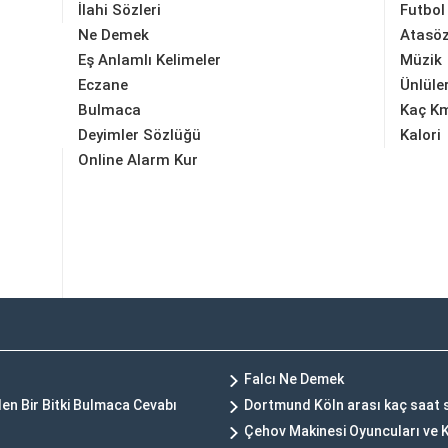
İlahi Sözleri
Futbol
Ne Demek
Atasöz
Eş Anlamlı Kelimeler
Müzik
Eczane
Ünlüle
Bulmaca
Kaç K
Deyimler Sözlüğü
Kalori
Online Alarm Kur
Falcı Ne Demek
en Bir Bitki Bulmaca Cevabı
Dortmund Köln arası kaç saat 
Çehov Makinesi Oyuncuları ve