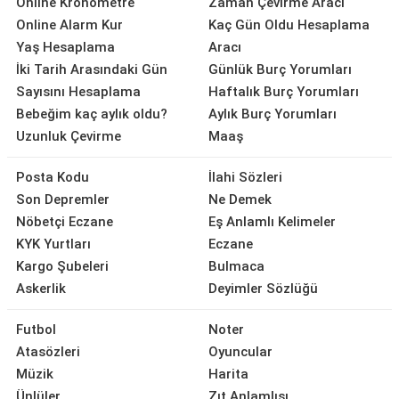
Online Kronometre
Zaman Çevirme Aracı
Online Alarm Kur
Kaç Gün Oldu Hesaplama
Yaş Hesaplama
Aracı
İki Tarih Arasındaki Gün
Günlük Burç Yorumları
Sayısını Hesaplama
Haftalık Burç Yorumları
Bebeğim kaç aylık oldu?
Aylık Burç Yorumları
Uzunluk Çevirme
Maaş
Posta Kodu
İlahi Sözleri
Son Depremler
Ne Demek
Nöbetçi Eczane
Eş Anlamlı Kelimeler
KYK Yurtları
Eczane
Kargo Şubeleri
Bulmaca
Askerlik
Deyimler Sözlüğü
Futbol
Noter
Atasözleri
Oyuncular
Müzik
Harita
Ünlüler
Zıt Anlamlısı