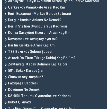
Ak Kuyruklu Geyik Avcısının Mirası Oyuncuları ve Kadrosu
Çerkezköy Pamukkale Arası Kaç Km
Emin Eczanesi - Merkez Belde (Batman)
Durgun İsminin Anlamı Ne Demek?
Berlin Station Oyuncuları ve Kadrosu
Konya Sarayönü Erzurum Arası Kaç Km
Kavuşmak ve kavuştay aynı mı?
Bartın Kırıkkale Arası Kaç Km
TEB Bakırköy Şubesi Şubesi
Attack On Titan Türkçe Dublaj Kaç Bölüm?
Zeytinyağlı Kabak Dolması Kaç Kalori
501. Sokak Karabağlar
Simav'ın neyi meşhur?
Fazılpaşa Caddesi
Dövünme Ne Demek
Kötülük Tohumu Oyuncuları ve Kadrosu
Buket Çıkmazı
The First Wives Club Oyuncuları ve Kadrosu