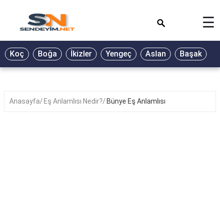
×
☰
BİYOGRAFİ
Koç
Boğa
İkizler
Yengeç
Aslan
Başak
T
GALERİ
GÜZEL
SÖZLER
Anasayfa
Eş Anlamlısı Nedir?
Bünye Eş Anlamlısı
GÜNLÜK
BURÇ
ŞİİR
RÜYA
TABİRLERİ
TÜRKÜ
SÖZLERİ
YEMEK