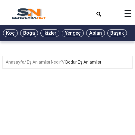
×
☰
BİYOGRAFİ
Koç
Boğa
İkizler
Yengeç
Aslan
Başak
T
GALERİ
GÜZEL
SÖZLER
Anasayfa
Eş Anlamlısı Nedir?
Bodur Eş Anlamlısı
GÜNLÜK
BURÇ
ŞİİR
RÜYA
TABİRLERİ
TÜRKÜ
SÖZLERİ
YEMEK