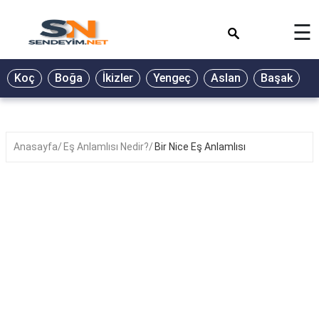
×
☰
BİYOGRAFİ
Koç
Boğa
İkizler
Yengeç
Aslan
Başak
T
GALERİ
GÜZEL
SÖZLER
Anasayfa
Eş Anlamlısı Nedir?
Bir Nice Eş Anlamlısı
GÜNLÜK
BURÇ
ŞİİR
RÜYA
TABİRLERİ
TÜRKÜ
SÖZLERİ
YEMEK