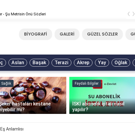
‹
er - Şu Metrisin Önü Sözleri
BİYOGRAFİ
GALERİ
GÜZEL SÖZLER
G
eç
Aslan
Başak
Terazi
Akrep
Yay
Oğlak
Sağlık
Faydalı Bilgiler
Şeker hastaları kestane
İSKİ abonelik iptali nasıl
yiyebilir mi?
yapılır?
Eş Anlamlısı