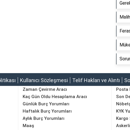
Gerek
Malih
Feras
Müker
Sorum
olitikası
Kullanıcı Sözleşmesi
Telif Hakları ve Alıntı
So
Zaman Çevirme Aracı
Posta
Kaç Gün Oldu Hesaplama Aracı
Son D
Günlük Burç Yorumları
Nöbetç
Haftalık Burç Yorumları
KYK Yu
Aylık Burç Yorumları
Kargo 
Maaş
Askerl