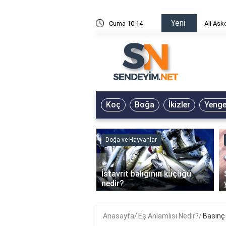
Yeni
risin Önü Sözleri
Cuma 10:14
Ali Ask
Koç
Boğa
İkizler
Yeng
ve Hayvanlar
Doğa ve Hayvanlar
‹
li en çok hangi iklimde
İstavrit balığının küçüğü
r?
nedir?
Anasayfa
Eş Anlamlısı Nedir?
Basınç 