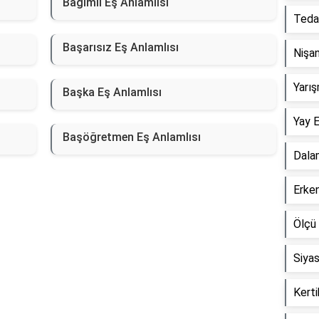
Bağımlı Eş Anlamlısı
Tedai
Başarısız Eş Anlamlısı
Nişan
Yarış
Başka Eş Anlamlısı
Yay E
Başöğretmen Eş Anlamlısı
Dala
Erken
Ölçü 
Siyas
Kerti