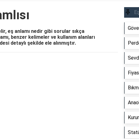
amlısı
Eş
Göve
ir, eş anlamı nedir gibi sorular sıkça
mı, benzer kelimeler ve kullanım alanları
esi detaylı şekilde ele alınmıştır.
Perd
Sevd
Reklam Alanı
Fiyas
Bıkm
Anaok
Kurun
Statü