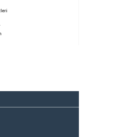
leri
r
m