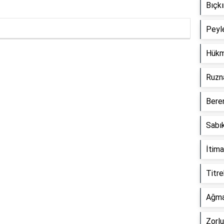
Bıçkı
Peyl
Hükm
Reklam Alanı
Ruzn
Beren
Sabık
İtima
Titre
Ağma
Zorlu