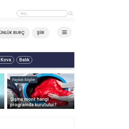
›
Mirkelam - Tavla Sözleri
ÜNLÜK BURÇ
ŞİİR
Kova
Balık
Faydalı Bilgiler
Faydalı Bilgiler
›
Şişme mont hangi
programda kurutulur?
Şofben suyu neden ısı