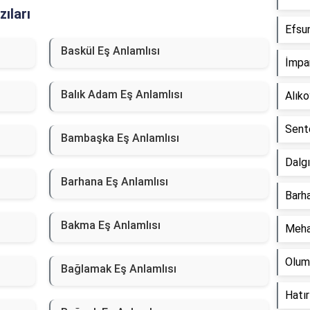
ıları
Efsun
Baskül Eş Anlamlısı
İmpar
Balık Adam Eş Anlamlısı
Alık
Sente
Bambaşka Eş Anlamlısı
Dalgı
Barhana Eş Anlamlısı
Barha
Bakma Eş Anlamlısı
Meha
Olum
Bağlamak Eş Anlamlısı
Hatır