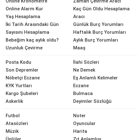
Online Kronometre
Zaman Çevirme Aracı
Online Alarm Kur
Kaç Gün Oldu Hesaplama
Yaş Hesaplama
Aracı
İki Tarih Arasındaki Gün
Günlük Burç Yorumları
Sayısını Hesaplama
Haftalık Burç Yorumları
Bebeğim kaç aylık oldu?
Aylık Burç Yorumları
Uzunluk Çevirme
Maaş
Posta Kodu
İlahi Sözleri
Son Depremler
Ne Demek
Nöbetçi Eczane
Eş Anlamlı Kelimeler
KYK Yurtları
Eczane
Kargo Şubeleri
Bulmaca
Askerlik
Deyimler Sözlüğü
Futbol
Noter
Atasözleri
Oyuncular
Müzik
Harita
Ünlüler
Zıt Anlamlısı