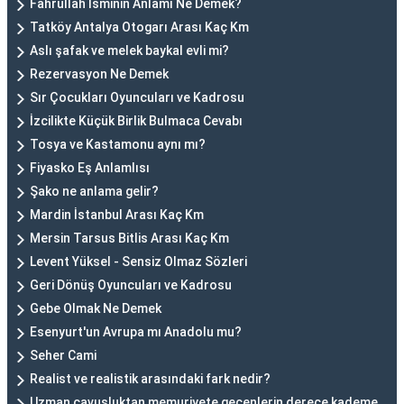
Fahrullah İsminin Anlamı Ne Demek?
Tatköy Antalya Otogarı Arası Kaç Km
Aslı şafak ve melek baykal evli mi?
Rezervasyon Ne Demek
Sır Çocukları Oyuncuları ve Kadrosu
İzcilikte Küçük Birlik Bulmaca Cevabı
Tosya ve Kastamonu aynı mı?
Fiyasko Eş Anlamlısı
Şako ne anlama gelir?
Mardin İstanbul Arası Kaç Km
Mersin Tarsus Bitlis Arası Kaç Km
Levent Yüksel - Sensiz Olmaz Sözleri
Geri Dönüş Oyuncuları ve Kadrosu
Gebe Olmak Ne Demek
Esenyurt'un Avrupa mı Anadolu mu?
Seher Cami
Realist ve realistik arasındaki fark nedir?
Uzman çavuşluktan memuriyete geçenlerin derece kademe