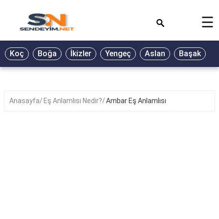
×
☰
BİYOGRAFİ
Koç
Boğa
İkizler
Yengeç
Aslan
Başak
T
GALERİ
GÜZEL
SÖZLER
Anasayfa
Eş Anlamlısı Nedir?
Ambar Eş Anlamlısı
GÜNLÜK
BURÇ
ŞİİR
RÜYA
TABİRLERİ
TÜRKÜ
SÖZLERİ
YEMEK