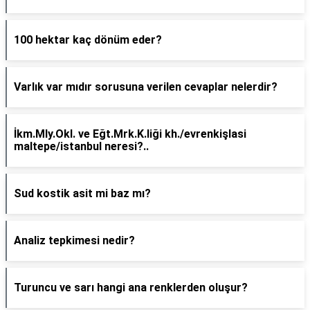
100 hektar kaç dönüm eder?
Varlık var mıdır sorusuna verilen cevaplar nelerdir?
İkm.Mly.Okl. ve Eğt.Mrk.K.liği kh./evrenkişlasi
maltepe/istanbul neresi?..
Sud kostik asit mi baz mı?
Analiz tepkimesi nedir?
Turuncu ve sarı hangi ana renklerden oluşur?