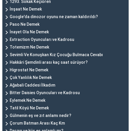
1293. Sokak Keçiören
İnşaat Ne Demek
Google'da dinozor oyunu ne zaman kaldırıldı?
Paso Ne Demek
İnayet Ola Ne Demek
Extraction Oyuncuları ve Kadrosu
Totemizm Ne Demek
Sevimli Ve Konuşkan Kız Çocuğu Bulmaca Cevabı
Hakkâri Şemdinli arası kaç saat sürüyor?
Higrostat Ne Demek
Çok Yanlılık Ne Demek
Ağabali Caddesi İlkadım
Bitter Daisies Oyuncuları ve Kadrosu
Eylemek Ne Demek
Tatil Köyü Ne Demek
Gülmenin eş ve zıt anlamı nedir?
Çorum Batman Arası Kaç Km
Dargın ve küs eş anlamlı mı?