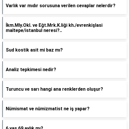
Varlık var mıdır sorusuna verilen cevaplar nelerdir?
İkm.Mly.Okl. ve Eğt.Mrk.K.liği kh./evrenkişlasi
maltepe/istanbul neresi?..
Sud kostik asit mi baz mı?
Analiz tepkimesi nedir?
Turuncu ve sarı hangi ana renklerden oluşur?
Nümismat ve nümizmatist ne iş yapar?
6 yaş 69 aylık mı?