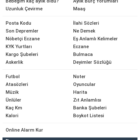
Bebeğim kaç aylık oldu?
Aylık Burç Yorumları
Uzunluk Çevirme
Maaş
Posta Kodu
İlahi Sözleri
Son Depremler
Ne Demek
Nöbetçi Eczane
Eş Anlamlı Kelimeler
KYK Yurtları
Eczane
Kargo Şubeleri
Bulmaca
Askerlik
Deyimler Sözlüğü
Futbol
Noter
Atasözleri
Oyuncular
Müzik
Harita
Ünlüler
Zıt Anlamlısı
Kaç Km
Banka Şubeleri
Kalori
Boykot Listesi
Online Alarm Kur