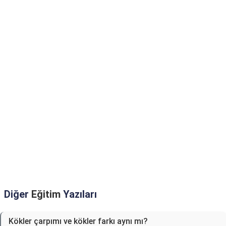
Diğer
Eğitim
Yazıları
Kökler çarpımı ve kökler farkı aynı mı?