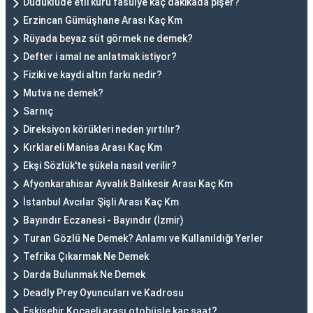
Düdüklüde etli kuru fasulye kaç dakikada pişer?
Erzincan Gümüşhane Arası Kaç Km
Rüyada beyaz süt görmek ne demek?
Defter i amal ne anlatmak istiyor?
Fiziki ve kaydi altın farkı nedir?
Mutva ne demek?
Sarnıç
Direksiyon körükleri neden yırtılır?
Kırklareli Manisa Arası Kaç Km
Ekşi Sözlük'te şükela nasıl verilir?
Afyonkarahisar Ayvalık Balıkesir Arası Kaç Km
İstanbul Avcılar Şişli Arası Kaç Km
Bayındır Eczanesi - Bayındır (İzmir)
Turan Gözlü Ne Demek? Anlamı ve Kullanıldığı Yerler
Tefrika Çıkarmak Ne Demek
Darda Bulunmak Ne Demek
Deadly Prey Oyuncuları ve Kadrosu
Eskişehir Kocaeli arası otobüsle kaç saat?