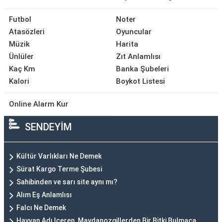
Futbol
Noter
Atasözleri
Oyuncular
Müzik
Harita
Ünlüler
Zıt Anlamlısı
Kaç Km
Banka Şubeleri
Kalori
Boykot Listesi
Online Alarm Kur
SENDEYİM
Kültür Varlıkları Ne Demek
Sürat Kargo Terme Şubesi
Sahibinden ve sarı site aynı mı?
Alım Eş Anlamlısı
Falcı Ne Demek
Hayvan Adı Içeren, Maydanozgillerden Bir Bitki Bulmaca