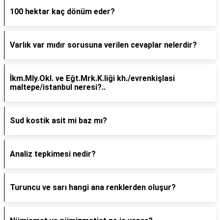
100 hektar kaç dönüm eder?
Varlık var mıdır sorusuna verilen cevaplar nelerdir?
İkm.Mly.Okl. ve Eğt.Mrk.K.liği kh./evrenkişlasi
maltepe/istanbul neresi?..
Sud kostik asit mi baz mı?
Analiz tepkimesi nedir?
Turuncu ve sarı hangi ana renklerden oluşur?