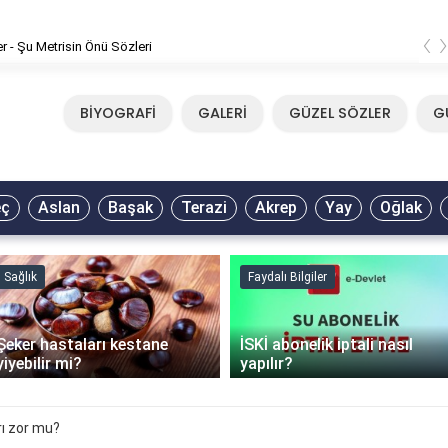
‹
er - Şu Metrisin Önü Sözleri
BİYOGRAFİ
GALERİ
GÜZEL SÖZLER
G
eç
Aslan
Başak
Terazi
Akrep
Yay
Oğlak
Sağlık
Faydalı Bilgiler
Şeker hastaları kestane
İSKİ abonelik iptali nasıl
yiyebilir mi?
yapılır?
rı zor mu?