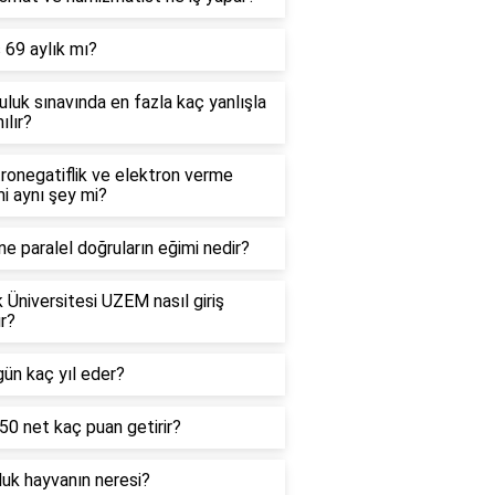
 69 aylık mı?
uluk sınavında en fazla kaç yanlışla
ılır?
ronegatiflik ve elektron verme
mi aynı şey mi?
e paralel doğruların eğimi nedir?
 Üniversitesi UZEM nasıl giriş
ır?
ün kaç yıl eder?
0 net kaç puan getirir?
uk hayvanın neresi?