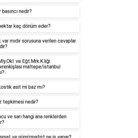
 basıncı nedir?
hektar kaç dönüm eder?
k var mıdır sorusuna verilen cevaplar
dir?
ly.Okl. ve Eğt.Mrk.K.liği
vrenkişlasi maltepe/istanbul
i?..
ostik asit mi baz mı?
z tepkimesi nedir?
cu ve sarı hangi ana renklerden
r?
smat ve nümizmatist ne iş yapar?