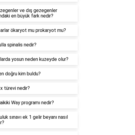
ezegenler ve dış gezegenler
ndaki en büyük fark nedir?
arlar ökaryot mu prokaryot mu?
la spinalis nedir?
larda yosun neden kuzeyde olur?
 en doğru kim buldu?
 türevi nedir?
ikiki Way programı nedir?
uluk sınavı ek 1 gelir beyanı nasıl
ır?