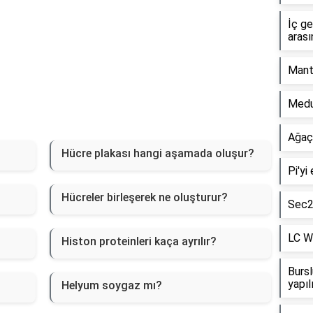
İç g
arası
Mant
Medul
Ağaç
Hücre plakası hangi aşamada oluşur?
Pi'yi
Hücreler birleşerek ne oluşturur?
Sec2x
LC Wa
Histon proteinleri kaça ayrılır?
Bursl
yapıl
Helyum soygaz mı?