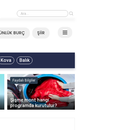
›
Mirkelam - Tavla Sözleri
ÜNLÜK BURÇ
ŞİİR
Kova
Balık
Faydalı Bilgiler
Faydalı Bilgiler
›
Şişme mont hangi
programda kurutulur?
Şofben suyu neden ısı