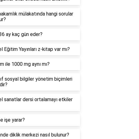
akamlık mülakatında hangi sorular
ur?
 36 ay kaç gün eder?
 Eğitim Yayınları z-kitap var mı?
m ile 1000 mg aynı mı?
nıf sosyal bilgiler yönetim biçimleri
dir?
l sanatlar dersi ortalamayı etkiler
 ne işe yarar?
de diklik merkezi nasıl bulunur?