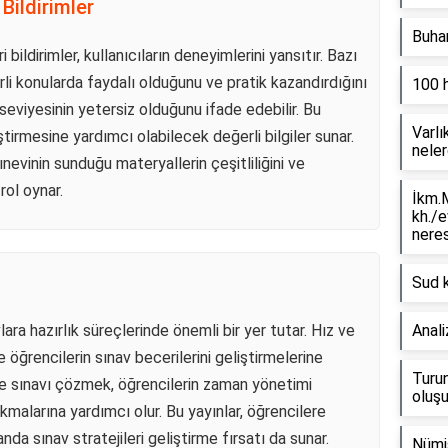
 Bildirimler
Buhar
 bildirimler, kullanıcıların deneyimlerini yansıtır. Bazı
irli konularda faydalı olduğunu ve pratik kazandırdığını
100 
k seviyesinin yetersiz olduğunu ifade edebilir. Bu
Varlı
iştirmesine yardımcı olabilecek değerli bilgiler sunar.
neler
ayınevinin sunduğu materyallerin çeşitliliğini ve
rol oynar.
İkm.M
kh./e
neres
Sud k
ara hazırlık süreçlerinde önemli bir yer tutar. Hız ve
Anali
öğrencilerin sınav becerilerini geliştirmelerine
Turun
me sınavı çözmek, öğrencilerin zaman yönetimi
oluşu
çıkmalarına yardımcı olur. Bu yayınlar, öğrencilere
nda sınav stratejileri geliştirme fırsatı da sunar.
Nümi