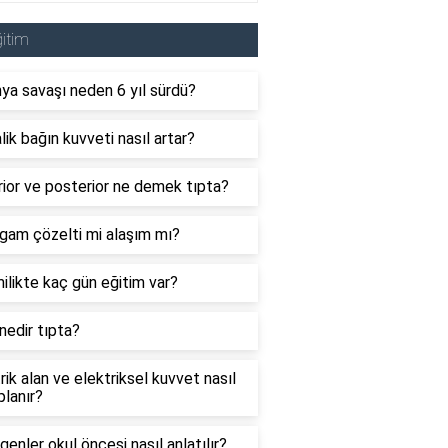
itim
ya savaşı neden 6 yıl sürdü?
ik bağın kuvveti nasıl artar?
ior ve posterior ne demek tıpta?
gam çözelti mi alaşım mı?
likte kaç gün eğitim var?
edir tıpta?
rik alan ve elektriksel kuvvet nasıl
lanır?
enler okul öncesi nasıl anlatılır?