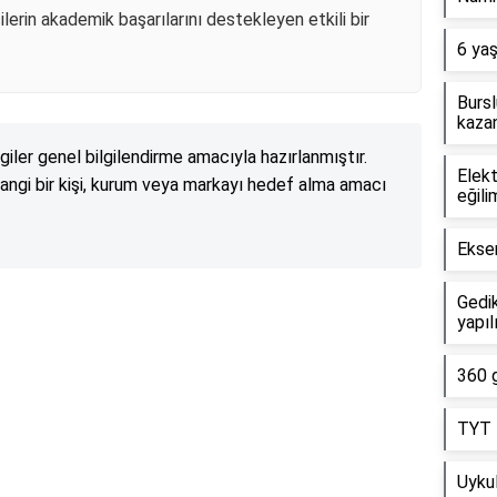
erin akademik başarılarını destekleyen etkili bir
6 yaş
Bursl
kazan
lgiler genel bilgilendirme amacıyla hazırlanmıştır.
Elekt
angi bir kişi, kurum veya markayı hedef alma amacı
eğili
Eksen
Gedik
Reklam Alanı
yapıl
360 g
TYT 5
Uykul