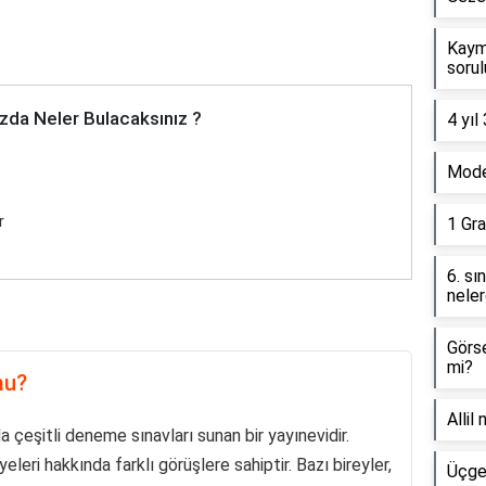
Kaym
sorul
zda Neler Bulacaksınız ?
4 yıl
Model
r
1 Gra
6. sı
neler
Görse
mi?
mu?
Allil
a çeşitli deneme sınavları sunan bir yayınevidir.
yeleri hakkında farklı görüşlere sahiptir. Bazı bireyler,
Üçgen