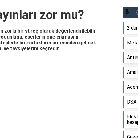
yınları zor mu?
Eğ
2 dün
in zorlu bir süreç olarak değerlendirilebilir.
yoğunluğu, eserlerin öne çıkmasını
atejilerle bu zorlukların üstesinden gelmek
Metal
 ve tavsiyelerini keşfedin.
Anter
Reklam Alanı
Amal
Acemi
DSA n
Elekt
hesap
Gezeg