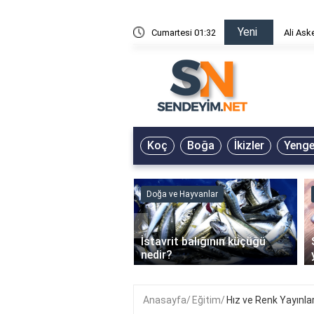
Yeni
risin Önü Sözleri
Cumartesi 01:32
Ali Ask
Koç
Boğa
İkizler
Yeng
ve Hayvanlar
Doğa ve Hayvanlar
‹
li en çok hangi iklimde
İstavrit balığının küçüğü
r?
nedir?
Anasayfa
Eğitim
Hız ve Renk Yayınla