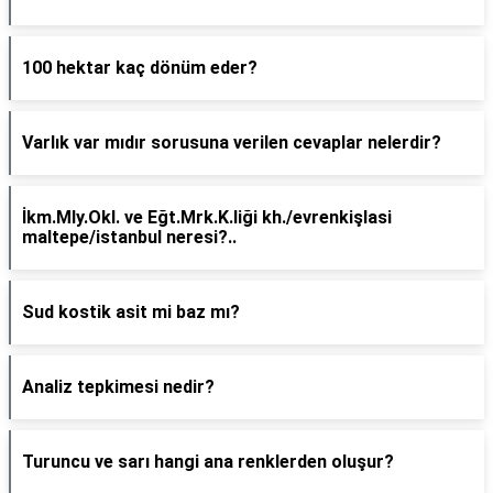
100 hektar kaç dönüm eder?
Varlık var mıdır sorusuna verilen cevaplar nelerdir?
İkm.Mly.Okl. ve Eğt.Mrk.K.liği kh./evrenkişlasi
maltepe/istanbul neresi?..
Sud kostik asit mi baz mı?
Analiz tepkimesi nedir?
Turuncu ve sarı hangi ana renklerden oluşur?