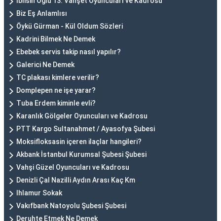
İblisin Oğlu 13. Vahşet Oyuncuları ve Kadrosu
Biz Eş Anlamlısı
Öykü Gürman - Kül Oldum Sözleri
Kadrini Bilmek Ne Demek
Ebebek servis takip nasıl yapılır?
Galerici Ne Demek
TC plakası kimlere verilir?
Domplepen ne işe yarar?
Tuba Erdem kiminle evli?
Karanlık Gölgeler Oyuncuları ve Kadrosu
PTT Kargo Sultanahmet / Ayasofya Şubesi
Moksifloksasin içeren ilaçlar hangileri?
Akbank İstanbul Kurumsal Şubesi Şubesi
Vahşi Güzel Oyuncuları ve Kadrosu
Denizli Çal Nazilli Aydın Arası Kaç Km
Ihlamur Sokak
Vakıfbank Natoyolu Şubesi Şubesi
Deruhte Etmek Ne Demek