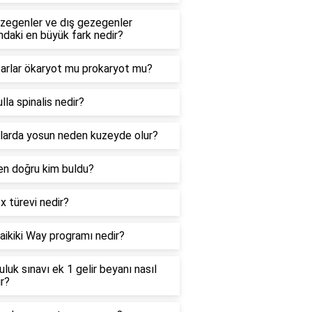
ezegenler ve dış gezegenler
ndaki en büyük fark nedir?
arlar ökaryot mu prokaryot mu?
la spinalis nedir?
larda yosun neden kuzeyde olur?
 en doğru kim buldu?
 türevi nedir?
ikiki Way programı nedir?
uluk sınavı ek 1 gelir beyanı nasıl
ır?