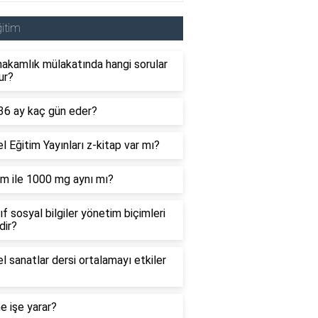
itim
akamlık mülakatında hangi sorular
ur?
 36 ay kaç gün eder?
 Eğitim Yayınları z-kitap var mı?
m ile 1000 mg aynı mı?
nıf sosyal bilgiler yönetim biçimleri
dir?
l sanatlar dersi ortalamayı etkiler
 ne işe yarar?