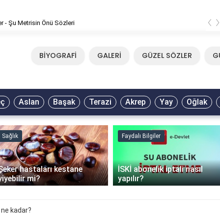
‹
er - Şu Metrisin Önü Sözleri
BİYOGRAFİ
GALERİ
GÜZEL SÖZLER
G
eç
Aslan
Başak
Terazi
Akrep
Yay
Oğlak
Sağlık
Faydalı Bilgiler
Şeker hastaları kestane
İSKİ abonelik iptali nasıl
yiyebilir mi?
yapılır?
 ne kadar?