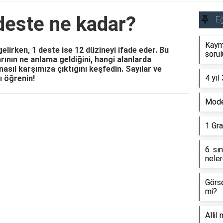
deste ne kadar?
Eğ
Kaym
elirken, 1 deste ise 12 düzineyi ifade eder. Bu
sorul
rının ne anlama geldiğini, hangi alanlarda
nasıl karşımıza çıktığını keşfedin. Sayılar ve
4 yıl
ı öğrenin!
Model
Reklam Alanı
1 Gra
6. sı
neler
Görse
mi?
Allil