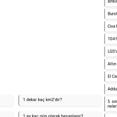
Reklam Alanı
Bitk
Bursl
Civa 
104 h
LGS'd
Altın
El Ce
Addu
1 dekar kaç km2'dir?
5. sı
neler
1 ay kaç gün olarak hesaplanır?