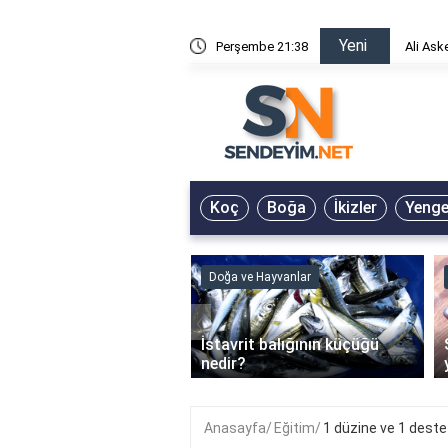
Yeni
risin Önü Sözleri
Perşembe 21:38
Ali Ask
Koç
Boğa
İkizler
Yeng
ve Hayvanlar
Doğa ve Hayvanlar
‹
li en çok hangi iklimde
İstavrit balığının küçüğü
r?
nedir?
Anasayfa
Eğitim
1 düzine ve 1 deste