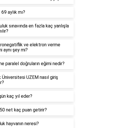
 69 aylık mı?
uluk sınavında en fazla kaç yanlışla
ılır?
ronegatiflik ve elektron verme
mi aynı şey mi?
e paralel doğruların eğimi nedir?
 Üniversitesi UZEM nasıl giriş
ır?
ün kaç yıl eder?
0 net kaç puan getirir?
uk hayvanın neresi?