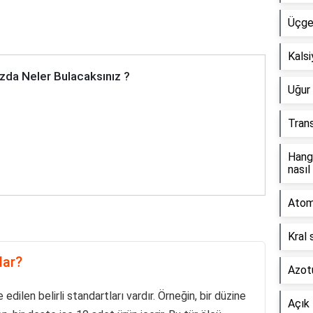
Üçgen
Kals
zda Neler Bulacaksınız ?
Uğur 
Tran
Hang
nasıl
Atom 
Kral 
dar?
Azotu
 edilen belirli standartları vardır. Örneğin, bir düzine
Açık 