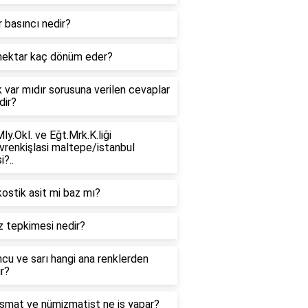
 basıncı nedir?
hektar kaç dönüm eder?
k var mıdır sorusuna verilen cevaplar
dir?
ly.Okl. ve Eğt.Mrk.K.liği
vrenkişlasi maltepe/istanbul
i?..
ostik asit mi baz mı?
z tepkimesi nedir?
cu ve sarı hangi ana renklerden
r?
smat ve nümizmatist ne iş yapar?