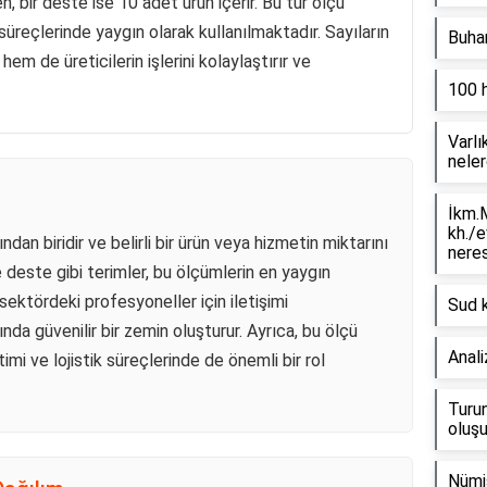
n, bir deste ise 10 adet ürün içerir. Bu tür ölçü
m süreçlerinde yaygın olarak kullanılmaktadır. Sayıların
Buhar
em de üreticilerin işlerini kolaylaştırır ve
100 
Varlı
neler
İkm.M
kh./e
ından biridir ve belirli bir ürün veya hizmetin miktarını
neres
e deste gibi terimler, bu ölçümlerin en yaygın
 sektördeki profesyoneller için iletişimi
Sud k
ında güvenilir bir zemin oluşturur. Ayrıca, bu ölçü
Anali
imi ve lojistik süreçlerinde de önemli bir rol
Turun
oluşu
Nümi