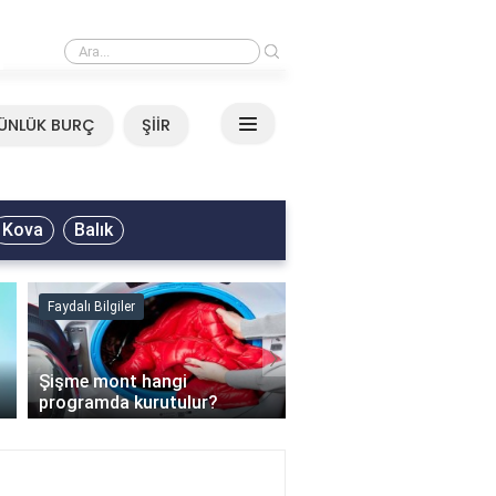
›
Mirkelam - Tavla Sözleri
ÜNLÜK BURÇ
ŞİİR
Kova
Balık
Faydalı Bilgiler
Faydalı Bilgiler
›
Şişme mont hangi
programda kurutulur?
Şofben suyu neden ısı