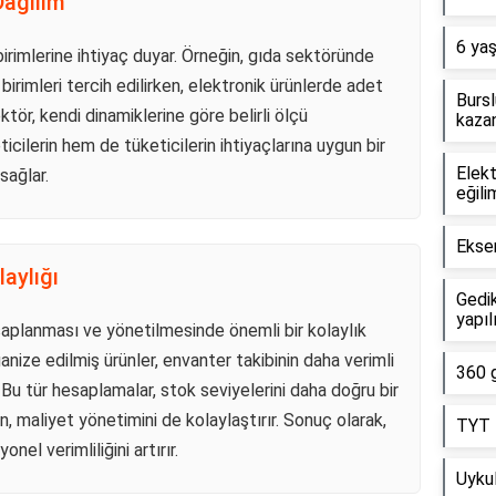
Dağılım
6 yaş
 birimlerine ihtiyaç duyar. Örneğin, gıda sektöründe
birimleri tercih edilirken, elektronik ürünlerde adet
Bursl
ektör, kendi dinamiklerine göre belirli ölçü
kazan
icilerin hem de tüketicilerin ihtiyaçlarına uygun bir
Elekt
sağlar.
eğili
Eksen
aylığı
Gedik
yapıl
esaplanması ve yönetilmesinde önemli bir kolaylık
anize edilmiş ürünler, envanter takibinin daha verimli
360 g
 Bu tür hesaplamalar, stok seviyelerini daha doğru bir
, maliyet yönetimini de kolaylaştırır. Sonuç olarak,
TYT 5
nel verimliliğini artırır.
Uykul