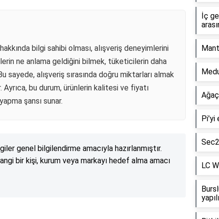
İç g
arası
i hakkında bilgi sahibi olması, alışveriş deneyimlerini
Mant
mlerin ne anlama geldiğini bilmek, tüketicilerin daha
Medul
 Bu sayede, alışveriş sırasında doğru miktarları almak
Ayrıca, bu durum, ürünlerin kalitesi ve fiyatı
Ağaç
 yapma şansı sunar.
Pi'yi
Sec2x
lgiler genel bilgilendirme amacıyla hazırlanmıştır.
angi bir kişi, kurum veya markayı hedef alma amacı
LC Wa
Bursl
yapıl