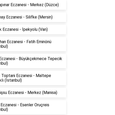
npınar Eczanesi - Merkez (Düzce)
ay Eczanesi - Silifke (Mersin)
 Eczanesi - İpekyolu (Van)
han Eczanesi - Fatih Eminönü
nbul)
 Eczanesi - Büyükçekmece Tepecik
nbul)
 Toptani Eczanesi - Maltepe
klı (İstanbul)
şsu Eczanesi - Merkez (Manisa)
Eczanesi - Esenler Oruçreis
nbul)