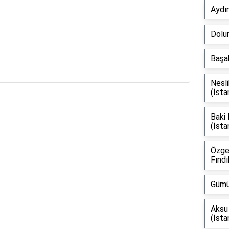
Aydı
Dolun
Başak
Nesli
(İsta
Reklam Alanı
Baki
(İsta
Özge
Fındı
Gümü
Aksu 
(İsta