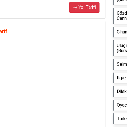
Yol Tarifi
Gözd
Cenne
rifi
Ciha
Uluç
(Burs
Selmi
Ilgaz
Dile
Oyaca
Türka