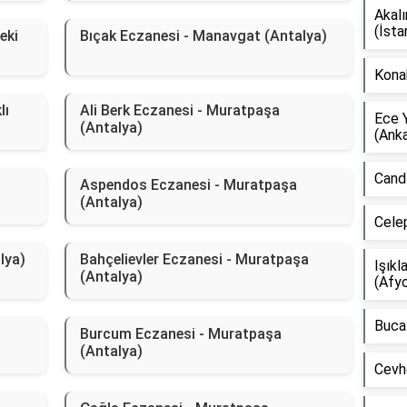
Akal
(İsta
eki
Bıçak Eczanesi - Manavgat (Antalya)
Kona
lı
Ali Berk Eczanesi - Muratpaşa
Ece 
(Antalya)
(Anka
Canda
Aspendos Eczanesi - Muratpaşa
(Antalya)
Celep
lya)
Bahçelievler Eczanesi - Muratpaşa
Işıkl
(Antalya)
(Afyo
Buca 
Burcum Eczanesi - Muratpaşa
(Antalya)
Cevh