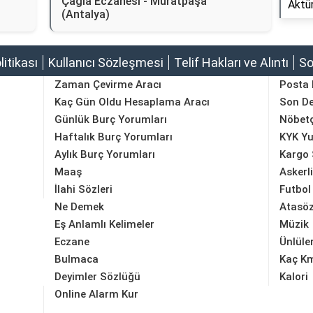
Çağla Eczanesi - Muratpaşa
Aktür
(Antalya)
olitikası
Kullanıcı Sözleşmesi
Telif Hakları ve Alıntı
So
Zaman Çevirme Aracı
Posta
Kaç Gün Oldu Hesaplama Aracı
Son D
Günlük Burç Yorumları
Nöbetç
Haftalık Burç Yorumları
KYK Yu
Aylık Burç Yorumları
Kargo 
Maaş
Askerl
İlahi Sözleri
Futbol
Ne Demek
Atasöz
Eş Anlamlı Kelimeler
Müzik
Eczane
Ünlüle
Bulmaca
Kaç K
Deyimler Sözlüğü
Kalori
Online Alarm Kur