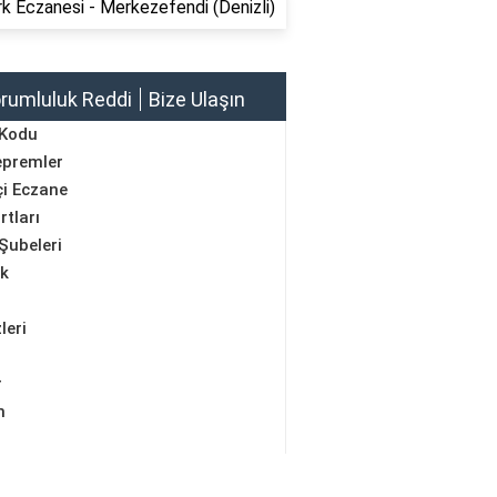
k Eczanesi - Merkezefendi (Denizli)
rumluluk Reddi
Bize Ulaşın
 Kodu
epremler
i Eczane
rtları
Şubeleri
ik
leri
r
m