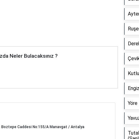
Ayten
Ruşen
Dere
zda Neler Bulacaksınız ?
Çevik
Kutlu
Engi
Yöre 
Yavuz
i Boztepe Caddesi No:155/A Manavgat / Antalya
Tuta
(Şanl