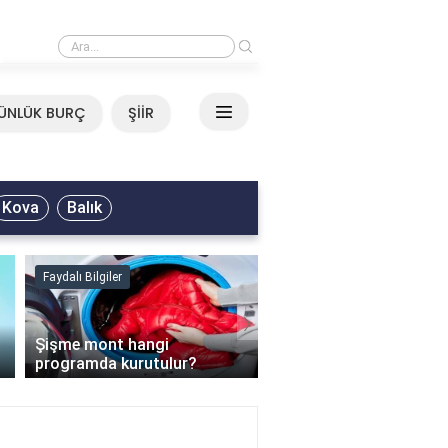
›
Mirkelam - Tavla Sözleri
ÜNLÜK BURÇ
ŞİİR
Kova
Balık
Faydalı Bilgiler
Faydalı Bilgiler
›
Şişme mont hangi
programda kurutulur?
Şofben suyu neden ısı