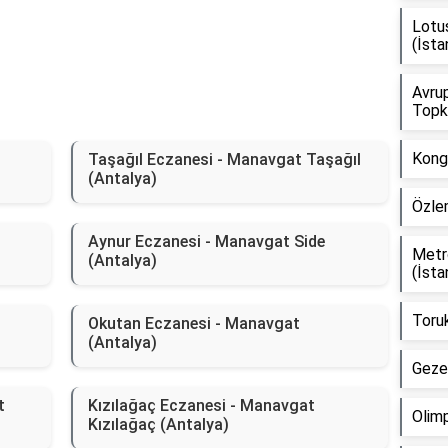
Lotus
(İsta
Avrup
Topka
Kongr
Taşağıl Eczanesi - Manavgat Taşağıl
(Antalya)
Özlem
Aynur Eczanesi - Manavgat Side
Metr
(Antalya)
(İsta
Toruk
Okutan Eczanesi - Manavgat
(Antalya)
Gezer
t
Kızılağaç Eczanesi - Manavgat
Olimp
Kızılağaç (Antalya)