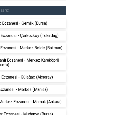
czane
 Eczanesi - Gemlik (Bursa)
 Eczanesi - Çerkezköy (Tekirdağ)
 Eczanesi - Merkez Belde (Batman)
anlı Eczanesi - Merkez Karaköprü
ıurfa)
 Eczanesi - Gülağaç (Aksaray)
Eczanesi - Merkez (Manisa)
Merkez Eczanesi - Mamak (Ankara)
ar Eczanesi - Mudanya (Bursa)