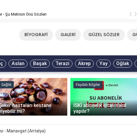
‹
er - Şu Metrisin Önü Sözleri
BİYOGRAFİ
GALERİ
GÜZEL SÖZLER
G
eç
Aslan
Başak
Terazi
Akrep
Yay
Oğlak
Sağlık
Faydalı Bilgiler
Şeker hastaları kestane
İSKİ abonelik iptali nasıl
yiyebilir mi?
yapılır?
si - Manavgat (Antalya)