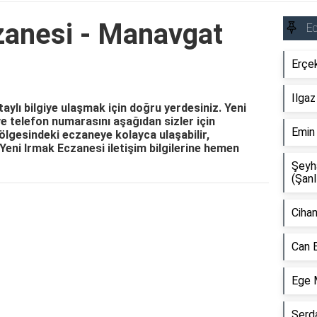
zanesi - Manavgat
E
Erçek
Ilgaz
aylı bilgiye ulaşmak için doğru yerdesiniz. Yeni
ve telefon numarasını aşağıdan sizler için
Emin
ölgesindeki eczaneye kolayca ulaşabilir,
z. Yeni Irmak Eczanesi iletişim bilgilerine hemen
Şeyh
(Şanl
Reklam Alanı
Cihan
Can 
Ege 
Serd