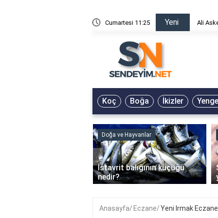
Yeni
risin Önü Sözleri
Cumartesi 11:25
Ali Ask
Koç
Boğa
İkizler
Yeng
ve Hayvanlar
Doğa ve Hayvanlar
‹
li en çok hangi iklimde
İstavrit balığının küçüğü
r?
nedir?
Anasayfa
Eczane
Yeni Irmak Eczane