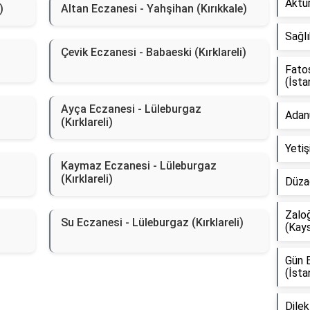
Aktür
)
Altan Eczanesi - Yahşihan (Kırıkkale)
Sağlı
Çevik Eczanesi - Babaeski (Kırklareli)
Fato
(İsta
Ayça Eczanesi - Lüleburgaz
Adanu
(Kırklareli)
Yetiş
Kaymaz Eczanesi - Lüleburgaz
(Kırklareli)
Düza
Zaloğ
Su Eczanesi - Lüleburgaz (Kırklareli)
(Kays
Gün E
(İsta
Dile