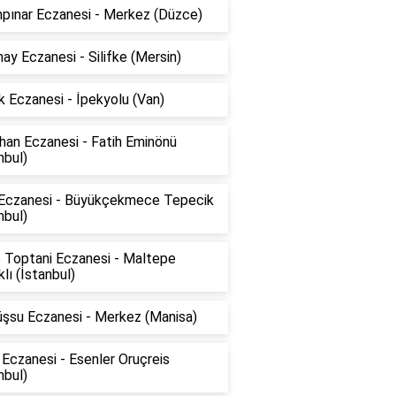
npınar Eczanesi - Merkez (Düzce)
ay Eczanesi - Silifke (Mersin)
 Eczanesi - İpekyolu (Van)
han Eczanesi - Fatih Eminönü
nbul)
 Eczanesi - Büyükçekmece Tepecik
nbul)
 Toptani Eczanesi - Maltepe
klı (İstanbul)
şsu Eczanesi - Merkez (Manisa)
Eczanesi - Esenler Oruçreis
nbul)