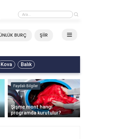
›
Mirkelam - Tavla Sözleri
ÜNLÜK BURÇ
ŞİİR
Kova
Balık
Faydalı Bilgiler
Faydalı Bilgiler
›
Şişme mont hangi
programda kurutulur?
Şofben suyu neden ısı