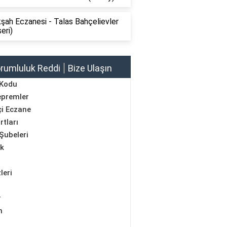
şah Eczanesi - Talas Bahçelievler
eri)
rumluluk Reddi
Bize Ulaşın
 Kodu
epremler
i Eczane
rtları
Şubeleri
ik
leri
r
m