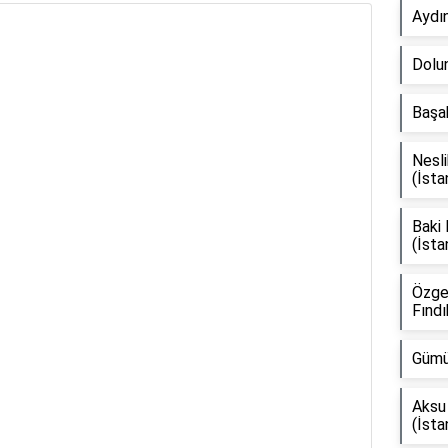
Aydı
Dolun
Başak
Nesli
(İsta
Baki
(İsta
Özge
Fındı
Gümü
Aksu 
(İsta