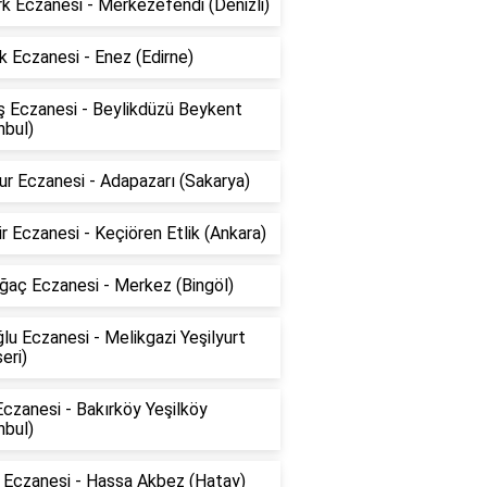
k Eczanesi - Merkezefendi (Denizli)
k Eczanesi - Enez (Edirne)
ş Eczanesi - Beylikdüzü Beykent
nbul)
r Eczanesi - Adapazarı (Sakarya)
ir Eczanesi - Keçiören Etlik (Ankara)
ğaç Eczanesi - Merkez (Bingöl)
lu Eczanesi - Melikgazi Yeşilyurt
eri)
czanesi - Bakırköy Yeşilköy
nbul)
k Eczanesi - Hassa Akbez (Hatay)