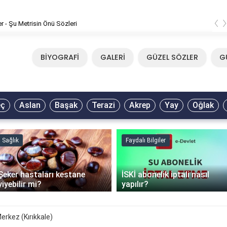
‹
er - Şu Metrisin Önü Sözleri
BİYOGRAFİ
GALERİ
GÜZEL SÖZLER
G
eç
Aslan
Başak
Terazi
Akrep
Yay
Oğlak
Sağlık
Faydalı Bilgiler
Şeker hastaları kestane
İSKİ abonelik iptali nasıl
yiyebilir mi?
yapılır?
erkez (Kırıkkale)