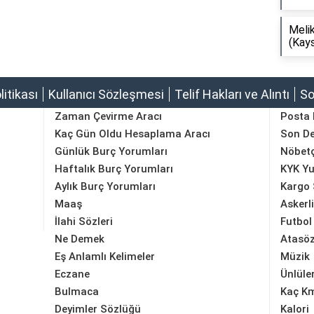
Melik
(Kays
olitikası
Kullanıcı Sözleşmesi
Telif Hakları ve Alıntı
So
Zaman Çevirme Aracı
Posta
Kaç Gün Oldu Hesaplama Aracı
Son D
Günlük Burç Yorumları
Nöbetç
Haftalık Burç Yorumları
KYK Yu
Aylık Burç Yorumları
Kargo 
Maaş
Askerl
İlahi Sözleri
Futbol
Ne Demek
Atasöz
Eş Anlamlı Kelimeler
Müzik
Eczane
Ünlüle
Bulmaca
Kaç K
Deyimler Sözlüğü
Kalori