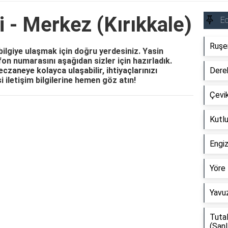
 - Merkez (Kırıkkale)
E
Ruşen
bilgiye ulaşmak için doğru yerdesiniz. Yasin
efon numarasını aşağıdan sizler için hazırladık.
czaneye kolayca ulaşabilir, ihtiyaçlarınızı
Dere
i iletişim bilgilerine hemen göz atın!
Çevik
Reklam Alanı
Kutlu
Engi
Yöre 
Yavuz
Tuta
(Şanl