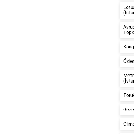
Lotus
(İsta
Avrup
Topka
Kongr
Reklam Alanı
Özlem
Metr
(İsta
Toruk
Gezer
Olimp