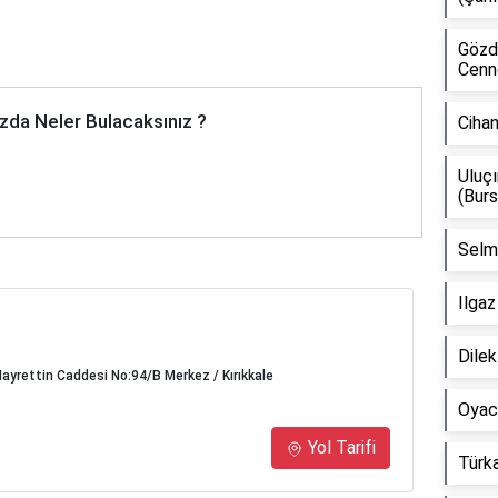
Gözd
Cenne
zda Neler Bulacaksınız ?
Ciha
Uluç
(Burs
Selmi
Ilgaz
Dile
ayrettin Caddesi No:94/B Merkez / Kırıkkale
Oyaca
Yol Tarifi
Türka