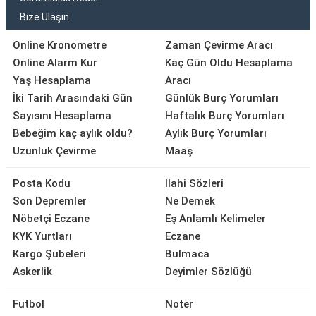
Bize Ulaşın
Online Kronometre
Zaman Çevirme Aracı
Online Alarm Kur
Kaç Gün Oldu Hesaplama
Yaş Hesaplama
Aracı
İki Tarih Arasındaki Gün
Günlük Burç Yorumları
Sayısını Hesaplama
Haftalık Burç Yorumları
Bebeğim kaç aylık oldu?
Aylık Burç Yorumları
Uzunluk Çevirme
Maaş
Posta Kodu
İlahi Sözleri
Son Depremler
Ne Demek
Nöbetçi Eczane
Eş Anlamlı Kelimeler
KYK Yurtları
Eczane
Kargo Şubeleri
Bulmaca
Askerlik
Deyimler Sözlüğü
Futbol
Noter