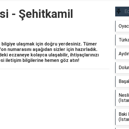
i - Şehitkamil
E
Oyaca
Türka
 bilgiye ulaşmak için doğru yerdesiniz. Tümer
efon numarasını aşağıdan sizler için hazırladık.
Aydı
ki eczaneye kolayca ulaşabilir, ihtiyaçlarınızı
si iletişim bilgilerine hemen göz atın!
Dolun
Reklam Alanı
Başak
Nesli
(İsta
Baki
(İsta