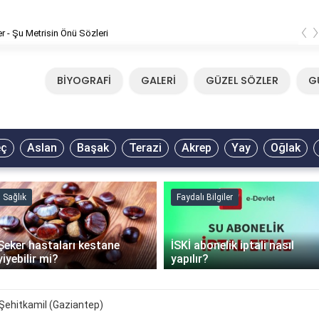
‹
er - Şu Metrisin Önü Sözleri
BİYOGRAFİ
GALERİ
GÜZEL SÖZLER
G
eç
Aslan
Başak
Terazi
Akrep
Yay
Oğlak
Sağlık
Faydalı Bilgiler
Şeker hastaları kestane
İSKİ abonelik iptali nasıl
yiyebilir mi?
yapılır?
Şehitkamil (Gaziantep)