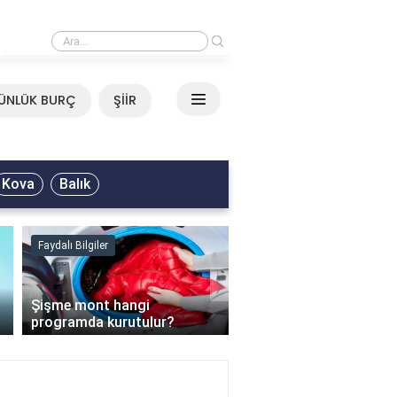
›
Mirkelam - Tavla Sözleri
ÜNLÜK BURÇ
ŞİİR
Kova
Balık
Faydalı Bilgiler
Faydalı Bilgiler
›
Şişme mont hangi
programda kurutulur?
Şofben suyu neden ısı