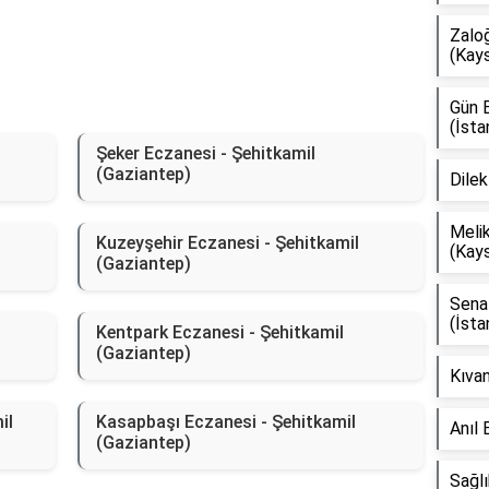
Zaloğ
(Kays
Gün E
(İsta
Şeker Eczanesi - Şehitkamil
(Gaziantep)
Dile
Melik
Kuzeyşehir Eczanesi - Şehitkamil
(Kays
(Gaziantep)
Sena 
(İsta
Kentpark Eczanesi - Şehitkamil
(Gaziantep)
Kıvan
il
Kasapbaşı Eczanesi - Şehitkamil
Anıl 
(Gaziantep)
Sağlı