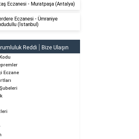
itaş Eczanesi - Muratpaşa (Antalya)
rdere Eczanesi - Ümraniye
dudullu (İstanbul)
rumluluk Reddi
Bize Ulaşın
 Kodu
epremler
i Eczane
rtları
Şubeleri
ik
leri
r
m