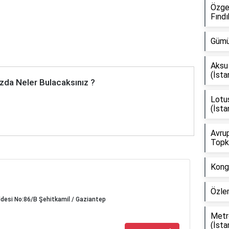
Özge
Fındı
Gümü
Aksu 
(İsta
zda Neler Bulacaksınız ?
Lotus
(İsta
Avrup
Topka
Kongr
Özlem
ddesi No:86/B Şehitkamil / Gaziantep
Metr
(İsta