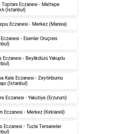
 Toptani Eczanesi - Maltepe
klı (İstanbul)
şsu Eczanesi - Merkez (Manisa)
Eczanesi - Esenler Oruçreis
nbul)
 Eczanesi - Beylikdüzü Yakuplu
nbul)
a Kale Eczanesi - Zeytinburnu
pı (İstanbul)
e Eczanesi - Yakutiye (Erzurum)
 Eczanesi - Merkez (Kırklareli)
o Eczanesi - Tuzla Tersaneler
nbul)