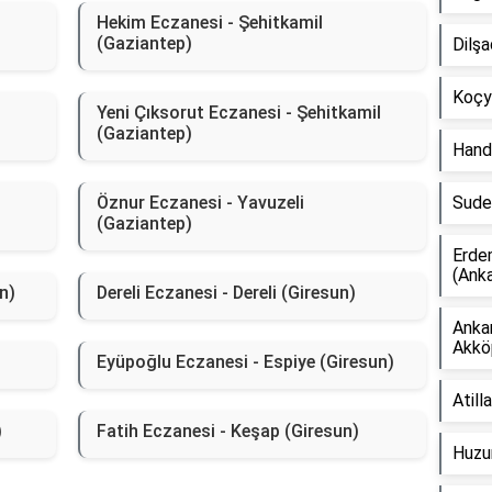
Hekim Eczanesi - Şehitkamil
(Gaziantep)
Dilşa
Koçyi
Yeni Çıksorut Eczanesi - Şehitkamil
(Gaziantep)
Hande
Öznur Eczanesi - Yavuzeli
Sude
(Gaziantep)
Erdem
(Anka
n)
Dereli Eczanesi - Dereli (Giresun)
Ankam
Akkö
Eyüpoğlu Eczanesi - Espiye (Giresun)
Atill
)
Fatih Eczanesi - Keşap (Giresun)
Huzur