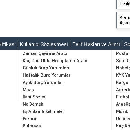
Dikil
Keme
Aşağı
olitikası
Kullanıcı Sözleşmesi
Telif Hakları ve Alıntı
So
Zaman Çevirme Aracı
Posta
Kaç Gün Oldu Hesaplama Aracı
Son D
Günlük Burç Yorumları
Nöbetç
Haftalık Burç Yorumları
KYK Yu
Aylık Burç Yorumları
Kargo 
Maaş
Askerl
İlahi Sözleri
Futbol
Ne Demek
Atasöz
Eş Anlamlı Kelimeler
Müzik
Eczane
Ünlüle
Bulmaca
Kaç K