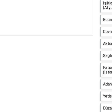
Işıkl
(Afyo
Buca 
Cevh
Aktür
Reklam Alanı
Sağlı
Fato
(İsta
Adanu
Yetiş
Düza