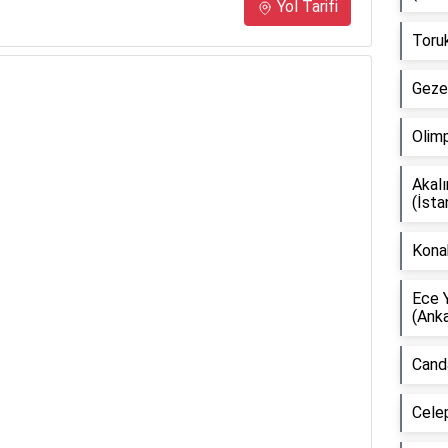
Yol Tarifi
Toruk
Gezer
Olimp
Akal
(İsta
Kona
Ece 
(Anka
Canda
Celep