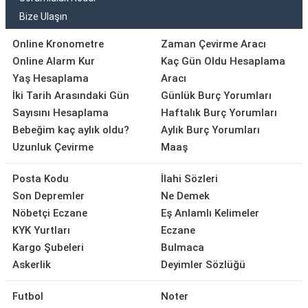
Bize Ulaşın
Online Kronometre
Zaman Çevirme Aracı
Online Alarm Kur
Kaç Gün Oldu Hesaplama
Yaş Hesaplama
Aracı
İki Tarih Arasındaki Gün
Günlük Burç Yorumları
Sayısını Hesaplama
Haftalık Burç Yorumları
Bebeğim kaç aylık oldu?
Aylık Burç Yorumları
Uzunluk Çevirme
Maaş
Posta Kodu
İlahi Sözleri
Son Depremler
Ne Demek
Nöbetçi Eczane
Eş Anlamlı Kelimeler
KYK Yurtları
Eczane
Kargo Şubeleri
Bulmaca
Askerlik
Deyimler Sözlüğü
Futbol
Noter