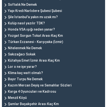
Softalık Ne Demek
Yapı Kredi Narlıdere Şubesi Şubesi
Şile İstanbul'a yakın mı uzak mı?
Kulüp nasıl yazılır TDK?
Honda VSA ışığı neden yanar?
Yozgat Sorgun Tokat Arası Kaç Km
Türkan Eczanesi - Karşıyaka (İzmir)
Nitelenmek Ne Demek
Sakızağacı Sokak
Kütahya Emet İzmir Arası Kaç Km
Lor o ne işe yarar?
Klima kaç watt olmalı?
Bayır Turpu Ne Demek
Kazım Mercan Deyiş ve Semahlar Sözleri
Karga 4 Oyuncuları ve Kadrosu
Menzil Köyü
Şamlar Başakşehir Arası Kaç Km