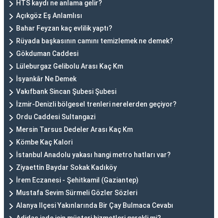
HTS kaydı ne anlama gelir?
Açıkgöz Eş Anlamlısı
Bahar Feyzan kaç evlilik yaptı?
Rüyada başkasının camını temizlemek ne demek?
Gökduman Caddesi
Lüleburgaz Gelibolu Arası Kaç Km
İsyankâr Ne Demek
Vakıfbank Sincan Şubesi Şubesi
İzmir-Denizli bölgesel trenleri nerelerden geçiyor?
Ordu Caddesi Sultangazi
Mersin Tarsus Dedeler Arası Kaç Km
Kömbe Kaç Kalori
İstanbul Anadolu yakası hangi metro hatları var?
Ziyaettin Baydar Sokak Kadıköy
İrem Eczanesi - Şehitkamil (Gaziantep)
Mustafa Sevim Sürmeli Gözler Sözleri
Alanya Ilçesi Yakınlarında Bir Çay Bulmaca Cevabı