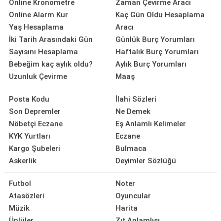
Online Kronometre
Zaman Çevirme Aracı
Online Alarm Kur
Kaç Gün Oldu Hesaplama
Yaş Hesaplama
Aracı
İki Tarih Arasındaki Gün
Günlük Burç Yorumları
Sayısını Hesaplama
Haftalık Burç Yorumları
Bebeğim kaç aylık oldu?
Aylık Burç Yorumları
Uzunluk Çevirme
Maaş
Posta Kodu
İlahi Sözleri
Son Depremler
Ne Demek
Nöbetçi Eczane
Eş Anlamlı Kelimeler
KYK Yurtları
Eczane
Kargo Şubeleri
Bulmaca
Askerlik
Deyimler Sözlüğü
Futbol
Noter
Atasözleri
Oyuncular
Müzik
Harita
Ünlüler
Zıt Anlamlısı