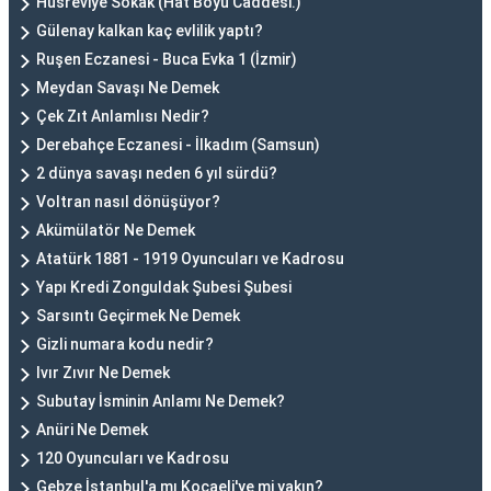
Hüsreviye Sokak (Hat Boyu Caddesi.)
Gülenay kalkan kaç evlilik yaptı?
Ruşen Eczanesi - Buca Evka 1 (İzmir)
Meydan Savaşı Ne Demek
Çek Zıt Anlamlısı Nedir?
Derebahçe Eczanesi - İlkadım (Samsun)
2 dünya savaşı neden 6 yıl sürdü?
Voltran nasıl dönüşüyor?
Akümülatör Ne Demek
Atatürk 1881 - 1919 Oyuncuları ve Kadrosu
Yapı Kredi Zonguldak Şubesi Şubesi
Sarsıntı Geçirmek Ne Demek
Gizli numara kodu nedir?
Ivır Zıvır Ne Demek
Subutay İsminin Anlamı Ne Demek?
Anüri Ne Demek
120 Oyuncuları ve Kadrosu
Gebze İstanbul'a mı Kocaeli'ye mi yakın?