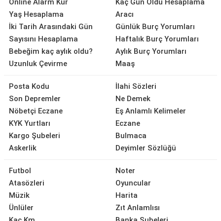
Online Alarm Kur
Kaç Gün Oldu Hesaplama
Yaş Hesaplama
Aracı
İki Tarih Arasındaki Gün
Günlük Burç Yorumları
Sayısını Hesaplama
Haftalık Burç Yorumları
Bebeğim kaç aylık oldu?
Aylık Burç Yorumları
Uzunluk Çevirme
Maaş
Posta Kodu
İlahi Sözleri
Son Depremler
Ne Demek
Nöbetçi Eczane
Eş Anlamlı Kelimeler
KYK Yurtları
Eczane
Kargo Şubeleri
Bulmaca
Askerlik
Deyimler Sözlüğü
Futbol
Noter
Atasözleri
Oyuncular
Müzik
Harita
Ünlüler
Zıt Anlamlısı
Kaç Km
Banka Şubeleri