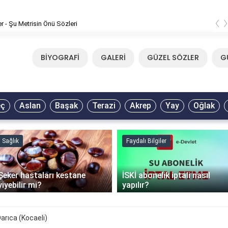
‹
er - Şu Metrisin Önü Sözleri
BİYOGRAFİ
GALERİ
GÜZEL SÖZLER
G
eç
Aslan
Başak
Terazi
Akrep
Yay
Oğlak
Sağlık
Faydalı Bilgiler
Şeker hastaları kestane
İSKİ abonelik iptali nasıl
yiyebilir mi?
yapılır?
arıca (Kocaeli)