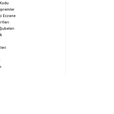
 Kodu
epremler
i Eczane
rtları
Şubeleri
ik
leri
r
m