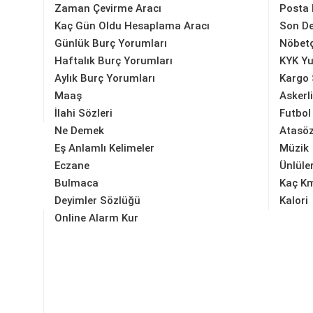
Zaman Çevirme Aracı
Posta
Kaç Gün Oldu Hesaplama Aracı
Son D
Günlük Burç Yorumları
Nöbetç
Haftalık Burç Yorumları
KYK Yu
Aylık Burç Yorumları
Kargo 
Maaş
Askerl
İlahi Sözleri
Futbol
Ne Demek
Atasöz
Eş Anlamlı Kelimeler
Müzik
Eczane
Ünlüle
Bulmaca
Kaç K
Deyimler Sözlüğü
Kalori
Online Alarm Kur