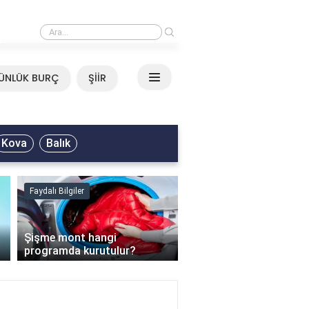
›
Mirkelam - Tavla Sözleri
ÜNLÜK BURÇ
ŞİİR
Kova
Balık
Faydalı Bilgiler
Faydalı Bilgiler
›
Şişme mont hangi
programda kurutulur?
Şofben suyu neden ısı