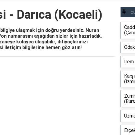
 - Darıca (Kocaeli)
E
Cadd
bilgiye ulaşmak için doğru yerdesiniz. Nuran
(Çan
efon numarasını aşağıdan sizler için hazırladık.
aneye kolayca ulaşabilir, ihtiyaçlarınızı
Odak
i iletişim bilgilerine hemen göz atın!
İrem 
Reklam Alanı
Karşı
(İzmi
Zümr
(Burs
Uzman
Erçek