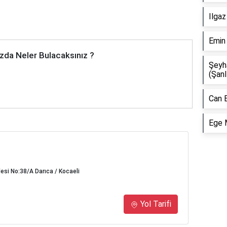
Ilgaz
Emin
zda Neler Bulacaksınız ?
Şeyh
(Şanl
Can 
Ege 
si No:38/A Darıca / Kocaeli
Yol Tarifi