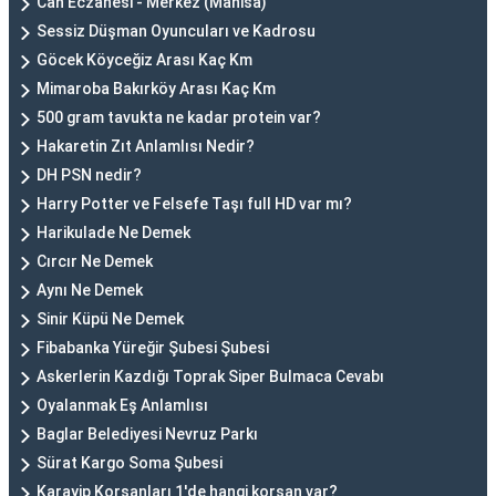
Can Eczanesi - Merkez (Manisa)
Sessiz Düşman Oyuncuları ve Kadrosu
Göcek Köyceğiz Arası Kaç Km
Mimaroba Bakırköy Arası Kaç Km
500 gram tavukta ne kadar protein var?
Hakaretin Zıt Anlamlısı Nedir?
DH PSN nedir?
Harry Potter ve Felsefe Taşı full HD var mı?
Harikulade Ne Demek
Cırcır Ne Demek
Aynı Ne Demek
Sinir Küpü Ne Demek
Fibabanka Yüreğir Şubesi Şubesi
Askerlerin Kazdığı Toprak Siper Bulmaca Cevabı
Oyalanmak Eş Anlamlısı
Baglar Belediyesi Nevruz Parkı
Sürat Kargo Soma Şubesi
Karayip Korsanları 1'de hangi korsan var?