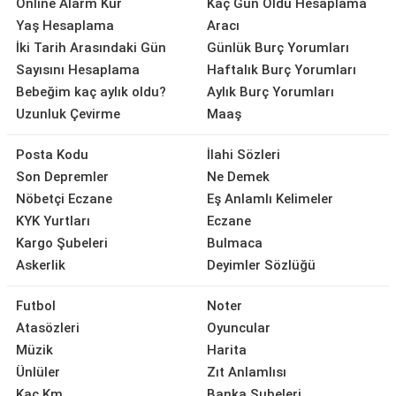
Online Alarm Kur
Kaç Gün Oldu Hesaplama
Yaş Hesaplama
Aracı
İki Tarih Arasındaki Gün
Günlük Burç Yorumları
Sayısını Hesaplama
Haftalık Burç Yorumları
Bebeğim kaç aylık oldu?
Aylık Burç Yorumları
Uzunluk Çevirme
Maaş
Posta Kodu
İlahi Sözleri
Son Depremler
Ne Demek
Nöbetçi Eczane
Eş Anlamlı Kelimeler
KYK Yurtları
Eczane
Kargo Şubeleri
Bulmaca
Askerlik
Deyimler Sözlüğü
Futbol
Noter
Atasözleri
Oyuncular
Müzik
Harita
Ünlüler
Zıt Anlamlısı
Kaç Km
Banka Şubeleri