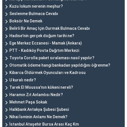
Kuzu lokum nerenin meşhur?
Seslenme Bulmaca Cevabı
Boksör Ne Demek
Belirli Bir Amaç Için Durmak Bulmaca Cevabı
Hadise'nin gerçek doğum tarihi ne?
Ege Merkez Eczanesi - Mamak (Ankara)
PTT - Kadıköy Posta Dağıtım Merkezi
Toyota Corolla paket sıralaması nasıl yapılır?
Otomatik ödeme hangi bankadan yapıldığını öğrenme?
Kibarca Öldürmek Oyuncuları ve Kadrosu
U kuralı nedir?
Tarek El Moussa'nın kökeni nereli?
Haramın Zıt Anlamlısı Nedir?
Mehmet Paşa Sokak
Halkbank Antakya Şubesi Şubesi
Nihai İsminin Anlamı Ne Demek?
İstanbul Ataşehir Bursa Arası Kaç Km