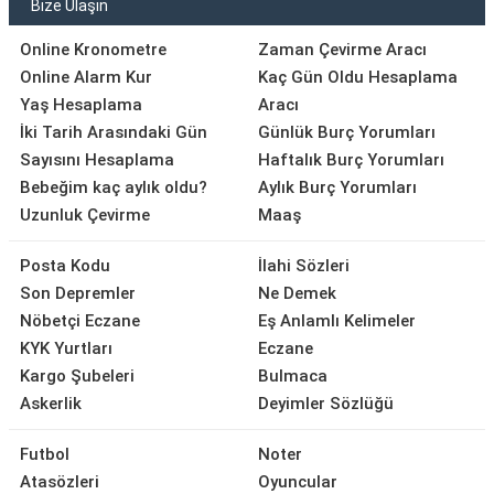
Bize Ulaşın
Online Kronometre
Zaman Çevirme Aracı
Online Alarm Kur
Kaç Gün Oldu Hesaplama
Yaş Hesaplama
Aracı
İki Tarih Arasındaki Gün
Günlük Burç Yorumları
Sayısını Hesaplama
Haftalık Burç Yorumları
Bebeğim kaç aylık oldu?
Aylık Burç Yorumları
Uzunluk Çevirme
Maaş
Posta Kodu
İlahi Sözleri
Son Depremler
Ne Demek
Nöbetçi Eczane
Eş Anlamlı Kelimeler
KYK Yurtları
Eczane
Kargo Şubeleri
Bulmaca
Askerlik
Deyimler Sözlüğü
Futbol
Noter
Atasözleri
Oyuncular