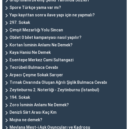
Grup İslami Direniş Şehid Tahtında Sözleri
Spore Türkçe yama var mı?
Yapı kayıttan sonra ilave yapı için ne yapmalı?
297. Sokak
Çimşit Mezarlığı Yolu Sincan
Obilet 0 bilet kampanyası nasıl yapılır?
Kortan İsminin Anlamı Ne Demek?
Kaya Hanisi Ne Demek
Esentepe Merkez Cami Sultangazi
Tecrübeli Bulmaca Cevabı
Arpacı Çeşme Sokak Sarıyer
Tırnak Civarında Oluşan Ağrılı Şişlik Bulmaca Cevabı
Zeytinburnu 2. Noterliği - Zeytinburnu (İstanbul)
194. Sokak
Zoro İsminin Anlamı Ne Demek?
Denizli Siirt Arası Kaç Km
Mojna ne demek?
Mevlana Mest-i Aşk Oyuncuları ve Kadrosu