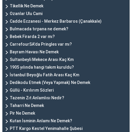
Tikellik Ne Demek
Ozanlar Ulu Cami
Cadde Eczanesi - Merkez Barbaros (Çanakkale)
Bulmacada tırpana ne demek?
Bebek Firarda 2 var mı?
CarrefourSA'da Pringles var mı?
Bayram Havası Ne Demek
Sultanbeyli Mekece Arası Kaç Km
1905 yılında hangi takım kuruldu?
İstanbul Beyoğlu Fatih Arası Kaç Km
Dedikodu Etmek (Veya Yapmak) Ne Demek
Güllü - Kırılırım Sözleri
Tazenin Zıt Anlamlısı Nedir?
Taharri Ne Demek
Pir Ne Demek
Kutan İsminin Anlamı Ne Demek?
PTT Kargo Kestel Yenimahalle Şubesi