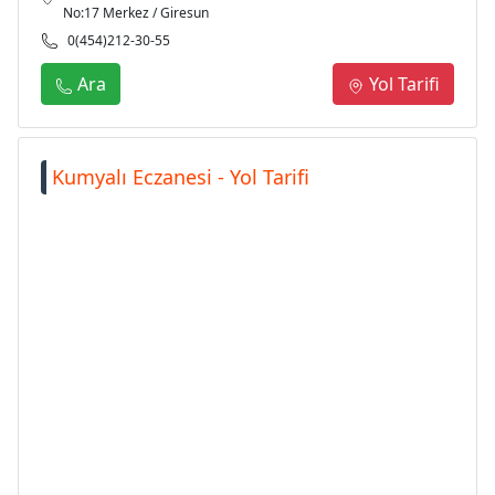
No:17 Merkez / Giresun
0(454)212-30-55
Ara
Yol Tarifi
Kumyalı Eczanesi - Yol Tarifi