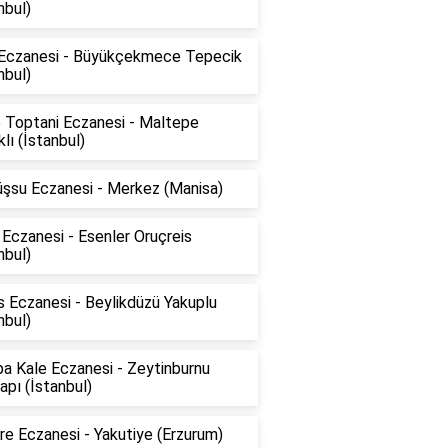
nbul)
 Eczanesi - Büyükçekmece Tepecik
nbul)
 Toptani Eczanesi - Maltepe
klı (İstanbul)
şsu Eczanesi - Merkez (Manisa)
Eczanesi - Esenler Oruçreis
nbul)
 Eczanesi - Beylikdüzü Yakuplu
nbul)
a Kale Eczanesi - Zeytinburnu
pı (İstanbul)
e Eczanesi - Yakutiye (Erzurum)