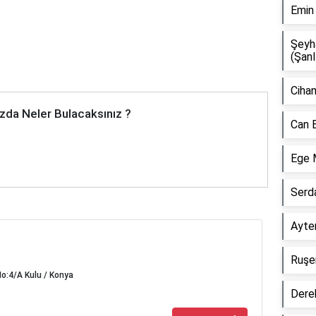
Emin
Şeyh
(Şanl
Cihan
zda Neler Bulacaksınız ?
Can 
Ege 
Serd
Ayten
Ruşen
o:4/A Kulu / Konya
Dere