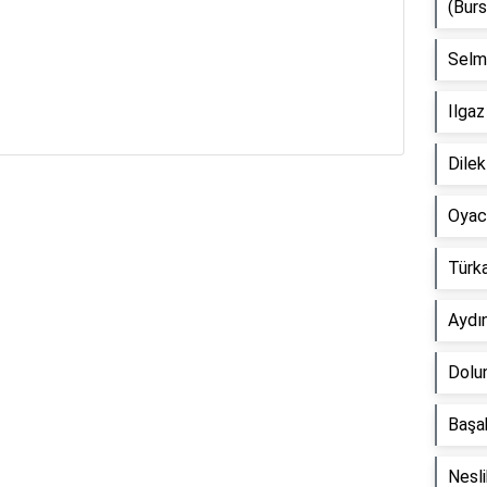
(Burs
Selmi
Ilgaz
Dile
Oyaca
Reklam Alanı
Türka
Aydı
Dolun
Başak
Nesli