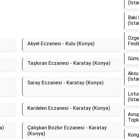
(İsta
Baki
(İsta
Özge
Akyel Eczanesi - Kulu (Konya)
Fındı
Gümü
Taşkıran Eczanesi - Karatay (Konya)
Aksu 
(İsta
Saray Eczanesi - Karatay (Konya)
Lotus
(İsta
)
Kardelen Eczanesi - Karatay (Konya)
Avrup
Topka
a)
Çalışkan Bozkır Eczanesi - Karatay
(Konya)
Kongr