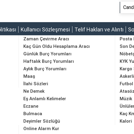
Canda
olitikası
Kullanıcı Sözleşmesi
Telif Hakları ve Alıntı
So
Zaman Çevirme Aracı
Posta
Kaç Gün Oldu Hesaplama Aracı
Son D
Günlük Burç Yorumları
Nöbetç
Haftalık Burç Yorumları
KYK Yu
Aylık Burç Yorumları
Kargo 
Maaş
Askerl
İlahi Sözleri
Futbol
Ne Demek
Atasöz
Eş Anlamlı Kelimeler
Müzik
Eczane
Ünlüle
Bulmaca
Kaç K
Deyimler Sözlüğü
Kalori
Online Alarm Kur