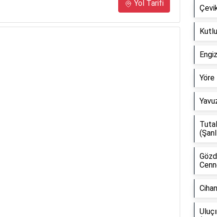
Yol Tarifi
Çevik
Kutlu
Engi
Yöre 
Yavuz
Tuta
(Şanl
Gözd
Cenne
Ciha
Uluç