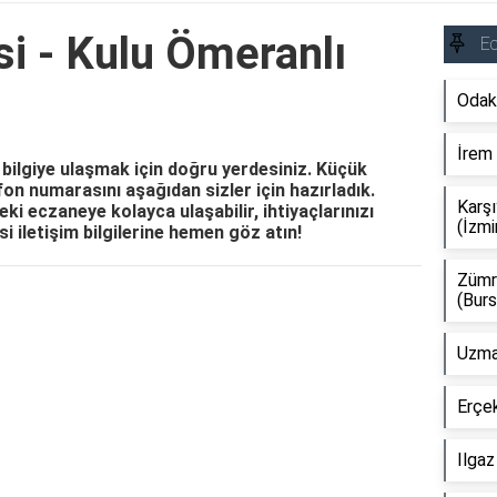
i - Kulu Ömeranlı
E
Odak
İrem 
bilgiye ulaşmak için doğru yerdesiniz. Küçük
efon numarasını aşağıdan sizler için hazırladık.
Karşı
i eczaneye kolayca ulaşabilir, ihtiyaçlarınızı
(İzmi
i iletişim bilgilerine hemen göz atın!
Zümr
(Burs
Reklam Alanı
Uzman
Erçek
Ilgaz