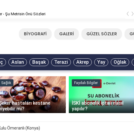
‹
er - Şu Metrisin Önü Sözleri
BİYOGRAFİ
GALERİ
GÜZEL SÖZLER
G
eç
Aslan
Başak
Terazi
Akrep
Yay
Oğlak
Sağlık
Faydalı Bilgiler
Şeker hastaları kestane
İSKİ abonelik iptali nasıl
yiyebilir mi?
yapılır?
Kulu Ömeranlı (Konya)