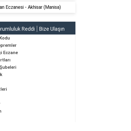
n Eczanesi - Akhisar (Manisa)
rumluluk Reddi
Bize Ulaşın
 Kodu
epremler
i Eczane
rtları
Şubeleri
ik
leri
r
m