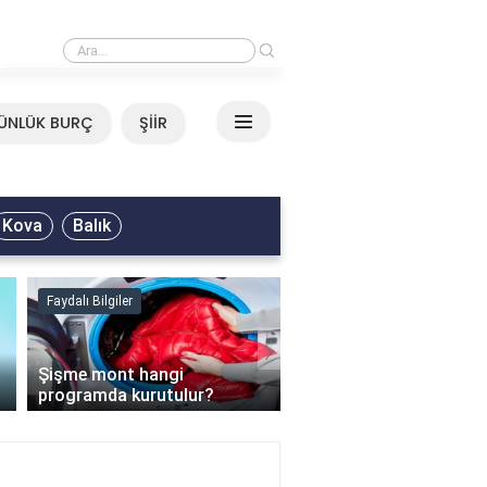
›
Mirkelam - Tavla Sözleri
ÜNLÜK BURÇ
ŞİİR
Kova
Balık
Faydalı Bilgiler
Faydalı Bilgiler
›
Şişme mont hangi
programda kurutulur?
Şofben suyu neden ısı