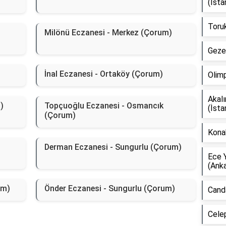
(İsta
Toruk
Milönü Eczanesi - Merkez (Çorum)
Gezer
İnal Eczanesi - Ortaköy (Çorum)
Olimp
Akal
)
Topçuoğlu Eczanesi - Osmancık
(İsta
(Çorum)
Kona
Derman Eczanesi - Sungurlu (Çorum)
Ece 
(Anka
um)
Önder Eczanesi - Sungurlu (Çorum)
Canda
Celep