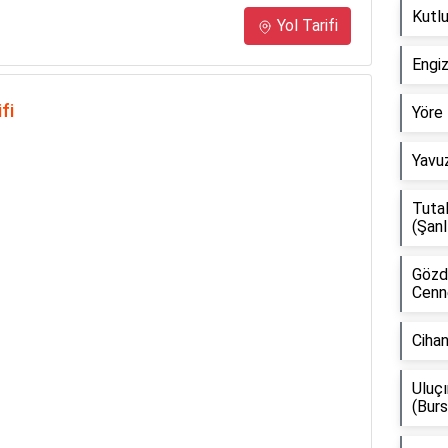
Kutlu
Yol Tarifi
Engi
fi
Yöre 
Yavuz
Tuta
(Şanl
Gözd
Cenne
Ciha
Uluç
(Burs