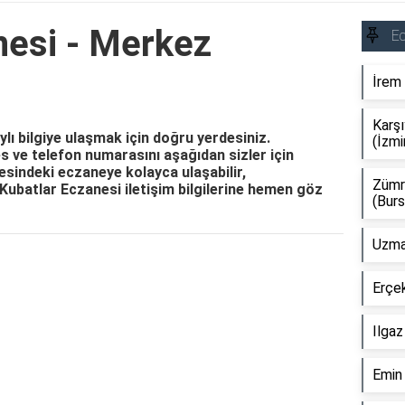
nesi - Merkez
E
İrem 
Karşı
lı bilgiye ulaşmak için doğru yerdesiniz.
(İzmi
es ve telefon numarasını aşağıdan sizler için
sindeki eczaneye kolayca ulaşabilir,
Zümr
z. Kubatlar Eczanesi iletişim bilgilerine hemen göz
(Burs
Uzman
Reklam Alanı
Erçek
Ilgaz
Emin