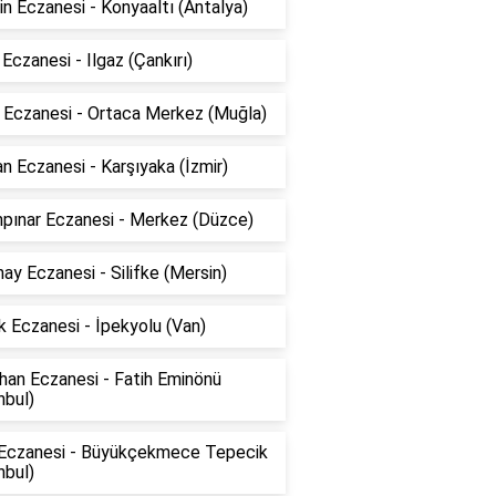
n Eczanesi - Konyaaltı (Antalya)
 Eczanesi - Ilgaz (Çankırı)
k Eczanesi - Ortaca Merkez (Muğla)
n Eczanesi - Karşıyaka (İzmir)
npınar Eczanesi - Merkez (Düzce)
ay Eczanesi - Silifke (Mersin)
 Eczanesi - İpekyolu (Van)
han Eczanesi - Fatih Eminönü
nbul)
 Eczanesi - Büyükçekmece Tepecik
nbul)