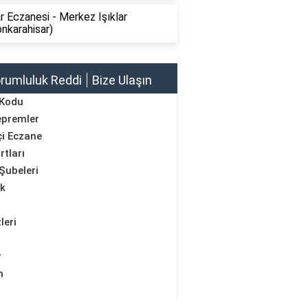
ar Eczanesi - Merkez Işıklar
nkarahisar)
rumluluk Reddi
Bize Ulaşın
 Kodu
epremler
i Eczane
rtları
Şubeleri
ik
leri
r
m