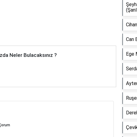
Şeyh
(Şanl
Cihan
Can 
Ege 
zda Neler Bulacaksınız ?
Serd
Ayten
Ruşen
Dere
 Çorum
Çevik