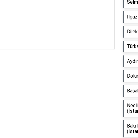
Selmi
Ilgaz
Dile
Türka
Aydı
Reklam Alanı
Dolun
Başak
Nesli
(İsta
Baki
(İsta