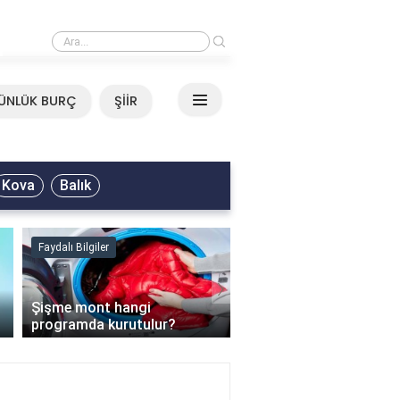
›
Neşet Ertaş - Yazımı Kışa Çevirdin Söz
ÜNLÜK BURÇ
ŞİİR
Kova
Balık
Faydalı Bilgiler
Faydalı Bilgiler
›
Şişme mont hangi
programda kurutulur?
Şofben suyu neden ısı