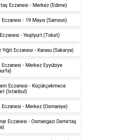
taş Eczanesi - Merkez (Edirne)
z Eczanesi - 19 Mayıs (Samsun)
Eczanesi - Yeşilyurt (Tokat)
 Yiğit Eczanesi - Karasu (Sakarya)
l Eczanesi - Merkez Eyyübiye
ıurfa)
em Eczanesi - Küçükçekmece
t (İstanbul)
n Eczanesi - Merkez (Osmaniye)
ınar Eczanesi - Osmangazi Demirtaş
a)