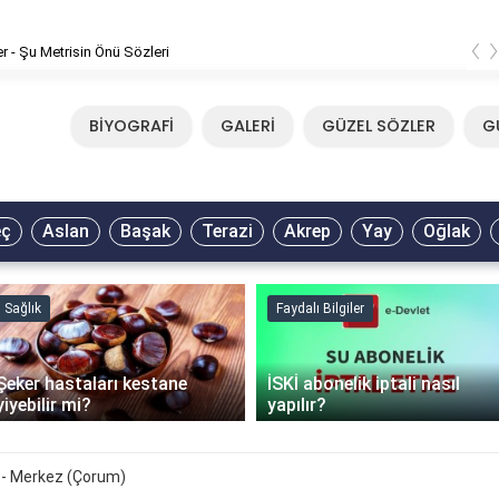
‹
Mirkelam - Tavla Sözleri
BİYOGRAFİ
GALERİ
GÜZEL SÖZLER
G
eç
Aslan
Başak
Terazi
Akrep
Yay
Oğlak
Sağlık
Faydalı Bilgiler
Şeker hastaları kestane
İSKİ abonelik iptali nasıl
yiyebilir mi?
yapılır?
 - Merkez (Çorum)