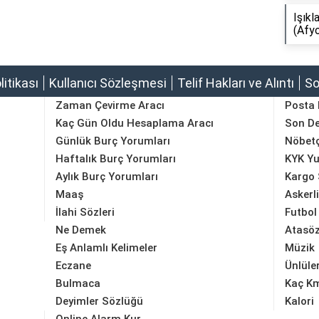
Işıkl
(Afyo
olitikası
Kullanıcı Sözleşmesi
Telif Hakları ve Alıntı
So
Zaman Çevirme Aracı
Posta
Kaç Gün Oldu Hesaplama Aracı
Son D
Günlük Burç Yorumları
Nöbetç
Haftalık Burç Yorumları
KYK Yu
Aylık Burç Yorumları
Kargo 
Maaş
Askerl
İlahi Sözleri
Futbol
Ne Demek
Atasöz
Eş Anlamlı Kelimeler
Müzik
Eczane
Ünlüle
Bulmaca
Kaç K
Deyimler Sözlüğü
Kalori