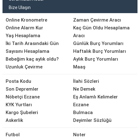
Bize Ulaşın
Online Kronometre
Zaman Çevirme Aracı
Online Alarm Kur
Kaç Gün Oldu Hesaplama
Yaş Hesaplama
Aracı
İki Tarih Arasındaki Gün
Günlük Burç Yorumları
Sayısını Hesaplama
Haftalık Burç Yorumları
Bebeğim kaç aylık oldu?
Aylık Burç Yorumları
Uzunluk Çevirme
Maaş
Posta Kodu
İlahi Sözleri
Son Depremler
Ne Demek
Nöbetçi Eczane
Eş Anlamlı Kelimeler
KYK Yurtları
Eczane
Kargo Şubeleri
Bulmaca
Askerlik
Deyimler Sözlüğü
Futbol
Noter