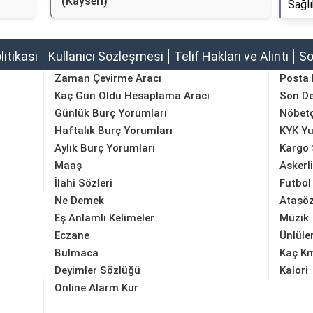
(Kayseri)
Sağlı
olitikası
Kullanıcı Sözleşmesi
Telif Hakları ve Alıntı
So
Zaman Çevirme Aracı
Posta
Kaç Gün Oldu Hesaplama Aracı
Son D
Günlük Burç Yorumları
Nöbetç
Haftalık Burç Yorumları
KYK Yu
Aylık Burç Yorumları
Kargo 
Maaş
Askerl
İlahi Sözleri
Futbol
Ne Demek
Atasöz
Eş Anlamlı Kelimeler
Müzik
Eczane
Ünlüle
Bulmaca
Kaç K
Deyimler Sözlüğü
Kalori
Online Alarm Kur