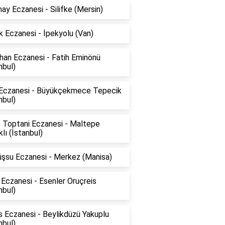
ay Eczanesi - Silifke (Mersin)
 Eczanesi - İpekyolu (Van)
han Eczanesi - Fatih Eminönü
nbul)
 Eczanesi - Büyükçekmece Tepecik
nbul)
 Toptani Eczanesi - Maltepe
klı (İstanbul)
şsu Eczanesi - Merkez (Manisa)
Eczanesi - Esenler Oruçreis
nbul)
 Eczanesi - Beylikdüzü Yakuplu
nbul)