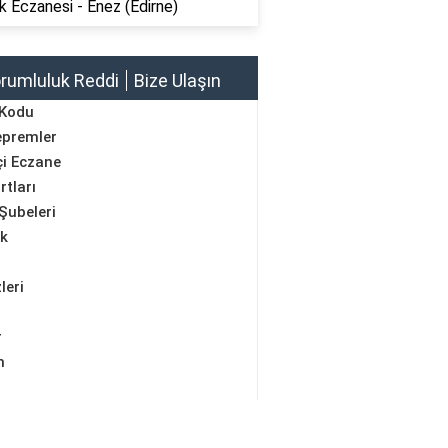
k Eczanesi - Enez (Edirne)
rumluluk Reddi
Bize Ulaşın
 Kodu
epremler
i Eczane
rtları
Şubeleri
ik
leri
r
m