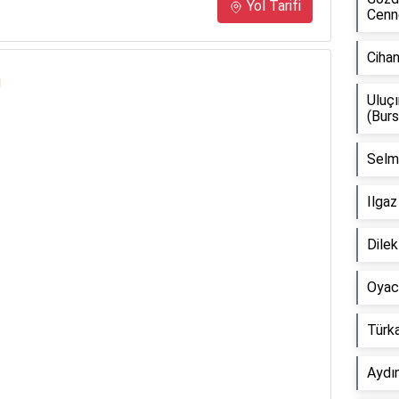
Yol Tarifi
Cenne
Ciha
i
Uluç
(Burs
Selmi
Ilgaz
Dile
Oyaca
Türka
Aydı