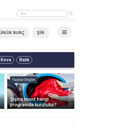
›
Mirkelam - Tavla Sözleri
ÜNLÜK BURÇ
ŞİİR
Kova
Balık
Faydalı Bilgiler
Faydalı Bilgiler
›
Şişme mont hangi
programda kurutulur?
Şofben suyu neden ısı