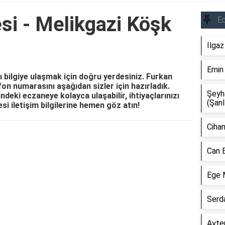
si - Melikgazi Köşk
E
Ilgaz
Emin
 bilgiye ulaşmak için doğru yerdesiniz. Furkan
efon numarasını aşağıdan sizler için hazırladık.
Şeyh
deki eczaneye kolayca ulaşabilir, ihtiyaçlarınızı
(Şanl
si iletişim bilgilerine hemen göz atın!
Cihan
Reklam Alanı
Can 
Ege 
Serd
Ayten