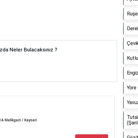
Ruşen
Dere
Çevik
zda Neler Bulacaksınız ?
Kutlu
Engi
Yöre 
Yavuz
Tuta
/A Melikgazi / Kayseri
(Şanl
Gözd