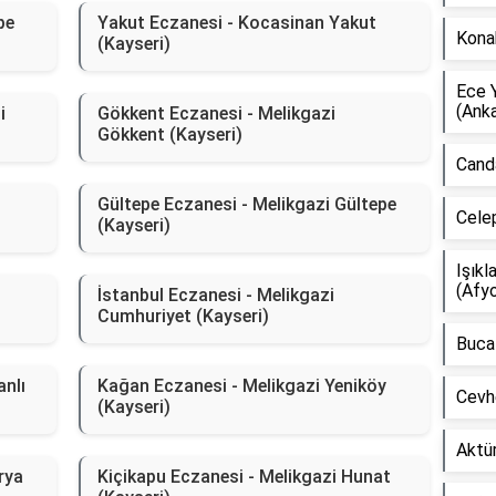
pe
Yakut Eczanesi - Kocasinan Yakut
Kona
(Kayseri)
Ece 
(Anka
i
Gökkent Eczanesi - Melikgazi
Gökkent (Kayseri)
Canda
Gültepe Eczanesi - Melikgazi Gültepe
Celep
(Kayseri)
Işıkl
(Afyo
İstanbul Eczanesi - Melikgazi
Cumhuriyet (Kayseri)
Buca 
anlı
Kağan Eczanesi - Melikgazi Yeniköy
Cevh
(Kayseri)
Aktür
rya
Kiçikapu Eczanesi - Melikgazi Hunat