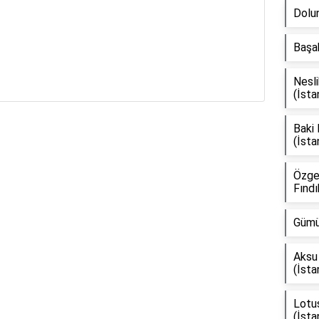
Dolun
Başak
Nesli
(İsta
Baki
(İsta
Reklam Alanı
Özge
Fındı
Gümü
Aksu 
(İsta
Lotus
(İsta