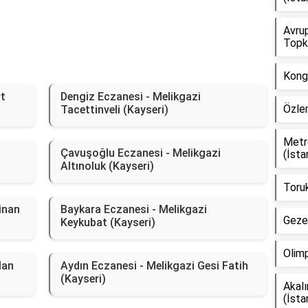
Avrup
Topka
Kongr
rt
Dengiz Eczanesi - Melikgazi
Özlem
Tacettinveli (Kayseri)
Metr
Çavuşoğlu Eczanesi - Melikgazi
(İsta
Altınoluk (Kayseri)
Toruk
inan
Baykara Eczanesi - Melikgazi
Gezer
Keykubat (Kayseri)
Olimp
lan
Aydın Eczanesi - Melikgazi Gesi Fatih
(Kayseri)
Akal
(İsta