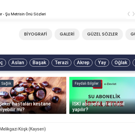
‹
er - Şu Metrisin Önü Sözleri
BİYOGRAFİ
GALERİ
GÜZEL SÖZLER
G
eç
Aslan
Başak
Terazi
Akrep
Yay
Oğlak
Sağlık
Faydalı Bilgiler
Şeker hastaları kestane
İSKİ abonelik iptali nasıl
yiyebilir mi?
yapılır?
Melikgazi Köşk (Kayseri)