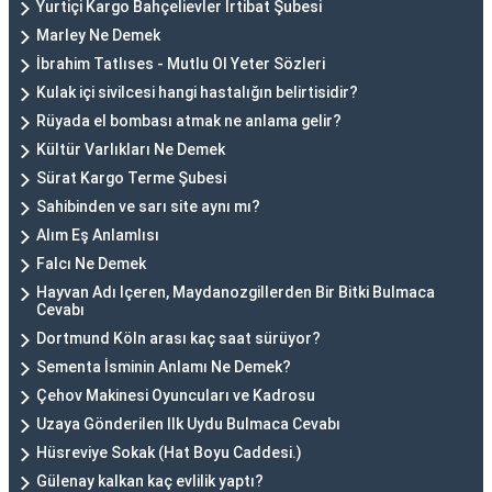
Yurtiçi Kargo Bahçelievler İrtibat Şubesi
Marley Ne Demek
İbrahim Tatlıses - Mutlu Ol Yeter Sözleri
Kulak içi sivilcesi hangi hastalığın belirtisidir?
Rüyada el bombası atmak ne anlama gelir?
Kültür Varlıkları Ne Demek
Sürat Kargo Terme Şubesi
Sahibinden ve sarı site aynı mı?
Alım Eş Anlamlısı
Falcı Ne Demek
Hayvan Adı Içeren, Maydanozgillerden Bir Bitki Bulmaca
Cevabı
Dortmund Köln arası kaç saat sürüyor?
Sementa İsminin Anlamı Ne Demek?
Çehov Makinesi Oyuncuları ve Kadrosu
Uzaya Gönderilen Ilk Uydu Bulmaca Cevabı
Hüsreviye Sokak (Hat Boyu Caddesi.)
Gülenay kalkan kaç evlilik yaptı?