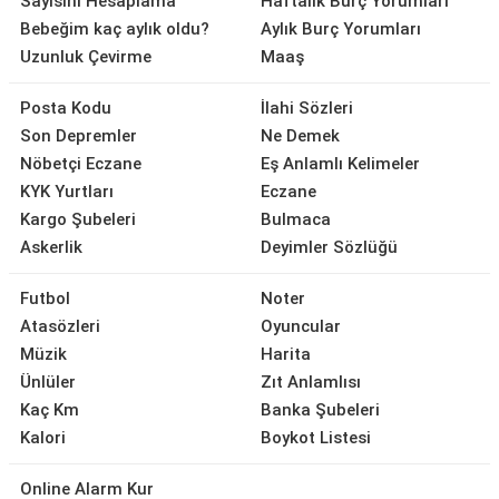
Sayısını Hesaplama
Haftalık Burç Yorumları
Bebeğim kaç aylık oldu?
Aylık Burç Yorumları
Uzunluk Çevirme
Maaş
Posta Kodu
İlahi Sözleri
Son Depremler
Ne Demek
Nöbetçi Eczane
Eş Anlamlı Kelimeler
KYK Yurtları
Eczane
Kargo Şubeleri
Bulmaca
Askerlik
Deyimler Sözlüğü
Futbol
Noter
Atasözleri
Oyuncular
Müzik
Harita
Ünlüler
Zıt Anlamlısı
Kaç Km
Banka Şubeleri
Kalori
Boykot Listesi
Online Alarm Kur