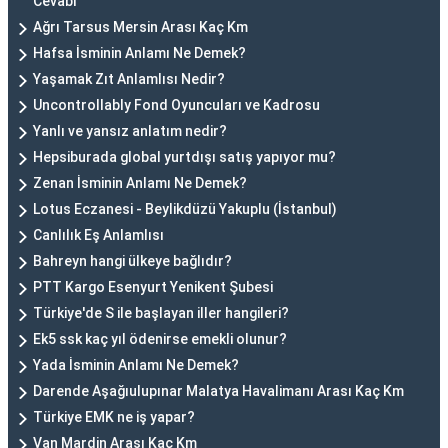
Cevabı
Ağrı Tarsus Mersin Arası Kaç Km
Hafsa İsminin Anlamı Ne Demek?
Yaşamak Zıt Anlamlısı Nedir?
Uncontrollably Fond Oyuncuları ve Kadrosu
Yanlı ve yansız anlatım nedir?
Hepsiburada global yurtdışı satış yapıyor mu?
Zenan İsminin Anlamı Ne Demek?
Lotus Eczanesi - Beylikdüzü Yakuplu (İstanbul)
Canlılık Eş Anlamlısı
Bahreyn hangi ülkeye bağlıdır?
PTT Kargo Esenyurt Yenikent Şubesi
Türkiye'de S ile başlayan iller hangileri?
Ek5 ssk kaç yıl ödenirse emekli olunur?
Yada İsminin Anlamı Ne Demek?
Darende Aşağıulupınar Malatya Havalimanı Arası Kaç Km
Türkiye EMK ne iş yapar?
Van Mardin Arası Kaç Km