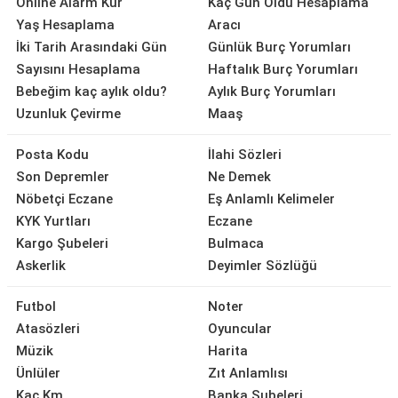
Online Alarm Kur
Kaç Gün Oldu Hesaplama
Yaş Hesaplama
Aracı
İki Tarih Arasındaki Gün
Günlük Burç Yorumları
Sayısını Hesaplama
Haftalık Burç Yorumları
Bebeğim kaç aylık oldu?
Aylık Burç Yorumları
Uzunluk Çevirme
Maaş
Posta Kodu
İlahi Sözleri
Son Depremler
Ne Demek
Nöbetçi Eczane
Eş Anlamlı Kelimeler
KYK Yurtları
Eczane
Kargo Şubeleri
Bulmaca
Askerlik
Deyimler Sözlüğü
Futbol
Noter
Atasözleri
Oyuncular
Müzik
Harita
Ünlüler
Zıt Anlamlısı
Kaç Km
Banka Şubeleri