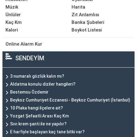
Müzik
Harita
Ünlüler
Zıt Anlamlısı
Kaç Km
Banka Şubeleri
Kalori
Boykot Listesi
Online Alarm Kur
SENDEYİM
3 numaralı gözlük kalın mı?
Aldatma konulu diziler hangileri?
Bestemsu Özdemir
Beykoz Cumhuriyet Eczanesi - Beykoz Cumhuriyet (İstanbul)
10 Plaka hangi ilçelere ait?
Yozgat Şefaatli Arası Kaç Km
Sıvı krem şanti ile ne yapılır?
E harfiyle başlayan kaç tane bitki var?