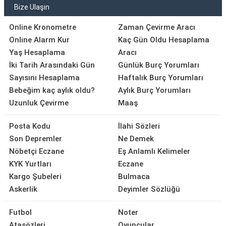
Bize Ulaşın
Online Kronometre
Zaman Çevirme Aracı
Online Alarm Kur
Kaç Gün Oldu Hesaplama
Yaş Hesaplama
Aracı
İki Tarih Arasındaki Gün
Günlük Burç Yorumları
Sayısını Hesaplama
Haftalık Burç Yorumları
Bebeğim kaç aylık oldu?
Aylık Burç Yorumları
Uzunluk Çevirme
Maaş
Posta Kodu
İlahi Sözleri
Son Depremler
Ne Demek
Nöbetçi Eczane
Eş Anlamlı Kelimeler
KYK Yurtları
Eczane
Kargo Şubeleri
Bulmaca
Askerlik
Deyimler Sözlüğü
Futbol
Noter
Atasözleri
Oyuncular