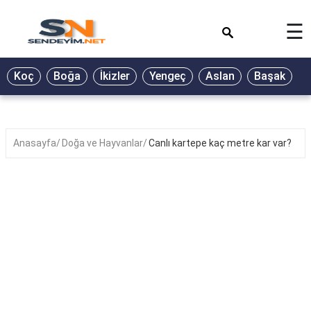
×
☰
BİYOGRAFİ
Koç
Boğa
İkizler
Yengeç
Aslan
Başak
T
GALERİ
GÜZEL
SÖZLER
Anasayfa
Doğa ve Hayvanlar
Canlı kartepe kaç metre kar var?
GÜNLÜK
BURÇ
ŞİİR
RÜYA
TABİRLERİ
TÜRKÜ
SÖZLERİ
YEMEK