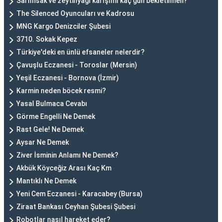
Sarımsak ve zeytinyağı karışımı kaç gün bekletilmeli?
The Silenced Oyuncuları ve Kadrosu
MNG Kargo Denizciler Şubesi
3710. Sokak Kepez
Türkiye'deki en ünlü efsaneler nelerdir?
Çavuşlu Eczanesi - Toroslar (Mersin)
Yeşil Eczanesi - Bornova (İzmir)
Karmin neden böcek resmi?
Yasal Bulmaca Cevabı
Görme Engelli Ne Demek
Rast Gele! Ne Demek
Aysar Ne Demek
Ziver İsminin Anlamı Ne Demek?
Akbük Köyceğiz Arası Kaç Km
Mantıklı Ne Demek
Yeni Cem Eczanesi - Karacabey (Bursa)
Ziraat Bankası Ceyhan Şubesi Şubesi
Robotlar nasıl hareket eder?