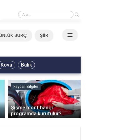
›
Mirkelam - Tavla Sözleri
ÜNLÜK BURÇ
ŞİİR
Kova
Balık
Faydalı Bilgiler
Faydalı Bilgiler
›
Şişme mont hangi
programda kurutulur?
Şofben suyu neden ısı