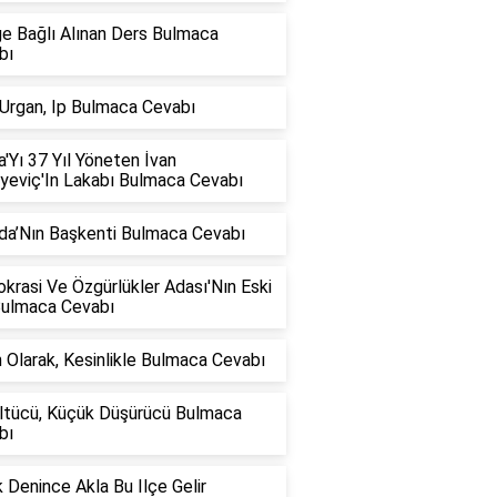
ğe Bağlı Alınan Ders Bulmaca
bı
 Urgan, Ip Bulmaca Cevabı
'Yı 37 Yıl Yöneten İvan
iyeviç'In Lakabı Bulmaca Cevabı
da’Nın Başkenti Bulmaca Cevabı
rasi Ve Özgürlükler Adası'Nın Eski
Bulmaca Cevabı
 Olarak, Kesinlikle Bulmaca Cevabı
ltücü, Küçük Düşürücü Bulmaca
bı
 Denince Akla Bu Ilçe Gelir