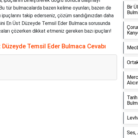
ipuçlarını birleştirerek doğru sonuca ulaşmayı
Bir 
 Bu tür bulmacalarda bazen kelime oyunları, bazen de
Bulm
 ipuçlarını takip ederseniz, çözüm sandığınızdan daha
lkesini En Üst Düzeyde Temsil Eder Bulmaca sorusunda
Çorum
acaları çözerken dikkat etmeniz gereken bazı ipuçları!
Kany
st Düzeyde Temsil Eder Bulmaca Cevabı
Mecb
Orta
Merce
Alıcı
Tarih
Reklam Alanı
Bulm
Levh
Ses,