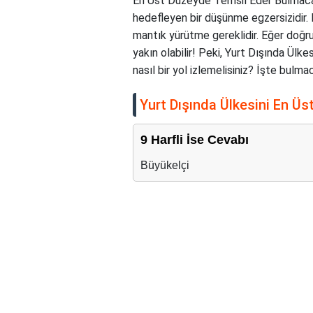
En Üst Düzeyde Temsil Eder Bulmaca, 
hedefleyen bir düşünme egzersizidir.
mantık yürütme gereklidir. Eğer doğru
yakın olabilir! Peki, Yurt Dışında Ü
nasıl bir yol izlemelisiniz? İşte bulm
Yurt Dışında Ülkesini En Ü
9 Harfli İse Cevabı
Büyükelçi