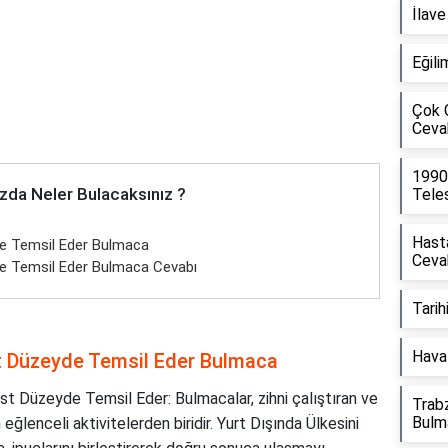
İlav
Eğili
Çok 
Ceva
1990
zda Neler Bulacaksınız ?
Tele
Hasta
de Temsil Eder Bulmaca
Ceva
de Temsil Eder Bulmaca Cevabı
Tarih
Hava 
st Düzeyde Temsil Eder Bulmaca
st Düzeyde Temsil Eder: Bulmacalar, zihni çalıştıran ve
Trabz
Bulm
eğlenceli aktivitelerden biridir. Yurt Dışında Ülkesini