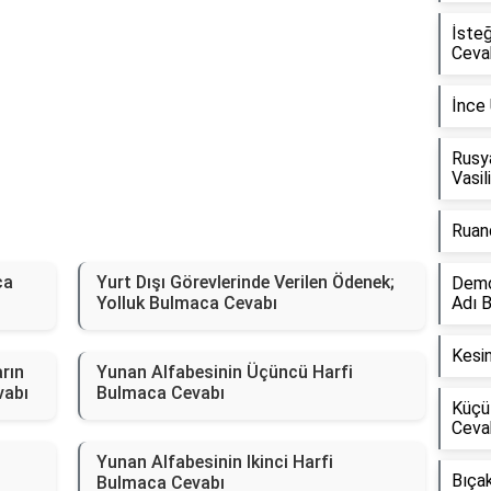
İste
Ceva
İnce
Rusya
Vasil
Ruan
ca
Yurt Dışı Görevlerinde Verilen Ödenek;
Demok
Yolluk Bulmaca Cevabı
Adı 
Kesin
rın
Yunan Alfabesinin Üçüncü Harfi
vabı
Bulmaca Cevabı
Küçü
Ceva
Yunan Alfabesinin Ikinci Harfi
Bıçak
Bulmaca Cevabı