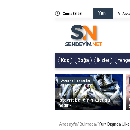
Yeni
risin Önü Sözleri
Cuma 06:56
Ali Ask
Koç
Boğa
İkizler
Yeng
ve Hayvanlar
Doğa ve Hayvanlar
‹
li en çok hangi iklimde
İstavrit balığının küçüğü
r?
nedir?
Anasayfa
Bulmaca
Yurt Dışında Ülk