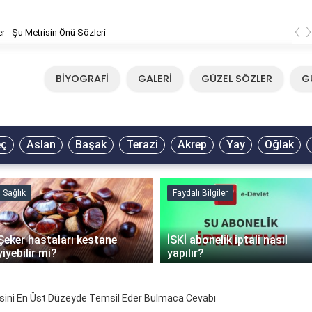
‹
er - Şu Metrisin Önü Sözleri
BİYOGRAFİ
GALERİ
GÜZEL SÖZLER
G
eç
Aslan
Başak
Terazi
Akrep
Yay
Oğlak
Sağlık
Faydalı Bilgiler
Şeker hastaları kestane
İSKİ abonelik iptali nasıl
yiyebilir mi?
yapılır?
esini En Üst Düzeyde Temsil Eder Bulmaca Cevabı