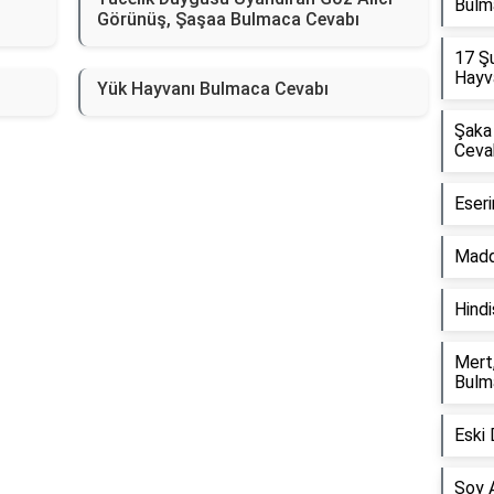
Bulm
Görünüş, Şaşaa Bulmaca Cevabı
17 Şu
Hayv
Yük Hayvanı Bulmaca Cevabı
Şaka 
Ceva
Eser
Madd
Hindi
Mert
Bulm
Eski
Soy 