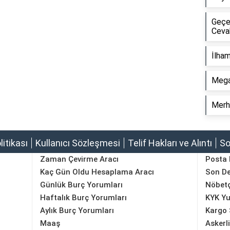
Geçe
Ceva
İlha
Mega
Merh
olitikası
Kullanıcı Sözleşmesi
Telif Hakları ve Alıntı
So
Zaman Çevirme Aracı
Posta
Kaç Gün Oldu Hesaplama Aracı
Son D
Günlük Burç Yorumları
Nöbetç
Haftalık Burç Yorumları
KYK Yu
Aylık Burç Yorumları
Kargo 
Maaş
Askerl