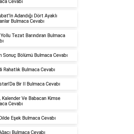
aca Cevabı
bat'In Adandığı Dört Ayaklı
anlar Bulmaca Cevabı
Yollu Tezat Barındıran Bulmaca
bı
in Sonuç Bölümü Bulmaca Cevabı
i Rahatlık Bulmaca Cevabı
stan’Da Bir Il Bulmaca Cevabı
, Kalender Ve Babacan Kimse
aca Cevabı
 Dilde Eşek Bulmaca Cevabı
Ağacı Bulmaca Cevabı