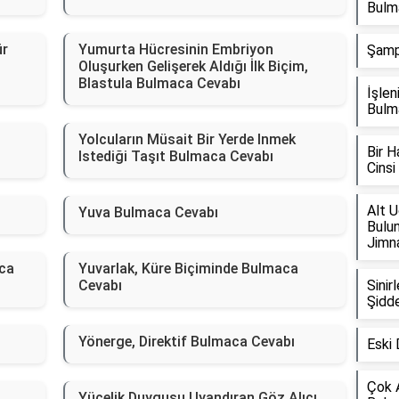
Bulm
ür
Yumurta Hücresinin Embriyon
Şamp
Oluşurken Gelişerek Aldığı İlk Biçim,
Blastula Bulmaca Cevabı
İşle
Bulm
Yolcuların Müsait Bir Yerde Inmek
Bir H
Istediği Taşıt Bulmaca Cevabı
Cins
Alt U
Yuva Bulmaca Cevabı
Bulun
Jimna
ca
Yuvarlak, Küre Biçiminde Bulmaca
Cevabı
Sini
Şidde
Yönerge, Direktif Bulmaca Cevabı
Eski 
Çok A
Yücelik Duygusu Uyandıran Göz Alıcı