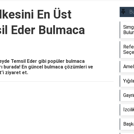
lkesini En Üst
B
il Eder Bulmaca
Simg
Bulu
Refe
Seçe
zeyde Temsil Eder gibi popüler bulmaca
Amel
rı burada! En güncel bulmaca çözümleri ve
’i ziyaret et.
Yığı
Reklam Alanı
Gayr
İzcil
Başka