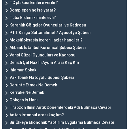
TC plakası kimlere verilir?
Domplepen ne işe yarar?
Tuba Erdem kiminle evli?
Karanlık Gölgeler Oyuncuları ve Kadrosu
PTT Kargo Sultanahmet / Ayasofya Şubesi
Moksifloksasin içeren ilaçlar hangileri?
Akbank İstanbul Kurumsal Şubesi Şubesi
Vahşi Güzel Oyuncuları ve Kadrosu
Denizli Çal Nazilli Aydın Arası Kaç Km
Ihlamur Sokak
Vakıfbank Natoyolu Şubesi Şubesi
Deruhte Etmek Ne Demek
Kerrake Ne Demek
Gökçen İş Hanı
Trabzon Ilinin Antik Dönemlerdeki Adı Bulmaca Cevabı
Antep İstanbul arası kaç km?
Bir Ülkeye Ekonomik Yaptırım Uygulama Bulmaca Cevabı