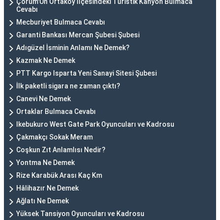
Çorum'Un Ortaköy Ilçesindeki Turistik Kanyon Bulmaca
Cevabı
Mecburiyet Bulmaca Cevabı
Garanti Bankası Mercan Şubesi Şubesi
Adıgüzel İsminin Anlamı Ne Demek?
Kazmak Ne Demek
PTT Kargo Isparta Yeni Sanayi Sitesi Şubesi
İlk paketli sigara ne zaman çıktı?
Canevi Ne Demek
Ortaklar Bulmaca Cevabı
Ikebukuro West Gate Park Oyuncuları ve Kadrosu
Çakmakçı Sokak Meram
Coşkun Zıt Anlamlısı Nedir?
Yontma Ne Demek
Rize Karabük Arası Kaç Km
Hâlihazır Ne Demek
Ağlatı Ne Demek
Yüksek Tansiyon Oyuncuları ve Kadrosu