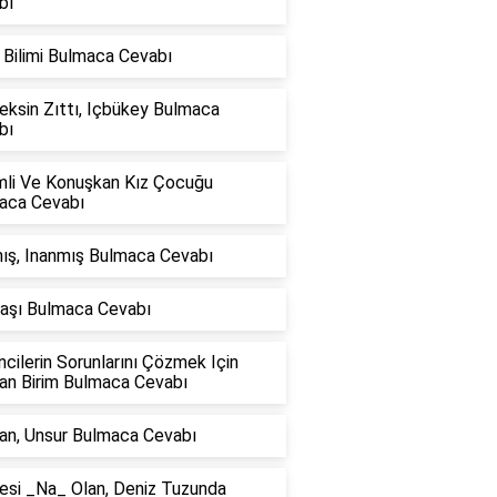
bı
 Bilimi Bulmaca Cevabı
eksin Zıttı, Içbükey Bulmaca
bı
mli Ve Konuşkan Kız Çocuğu
aca Cevabı
ış, Inanmış Bulmaca Cevabı
Taşı Bulmaca Cevabı
cilerin Sorunlarını Çözmek Için
lan Birim Bulmaca Cevabı
an, Unsur Bulmaca Cevabı
esi _Na_ Olan, Deniz Tuzunda