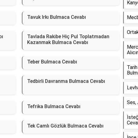
Kany
Tavuk Irkı Bulmaca Cevabı
Mecb
Orta
bı
Tavlada Rakibe Hiç Pul Toplatmadan
Kazanmak Bulmaca Cevabı
Merce
Alıcı
Teber Bulmaca Cevabı
Tarih
Bulm
Tedbirli Davranma Bulmaca Cevabı
Levh
Ses,
Tefrika Bulmaca Cevabı
İste
Ceva
Tek Camlı Gözlük Bulmaca Cevabı
İnce