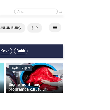
›
Mirkelam - Tavla Sözleri
ÜNLÜK BURÇ
ŞİİR
Kova
Balık
Faydalı Bilgiler
Faydalı Bilgiler
›
Şişme mont hangi
programda kurutulur?
Şofben suyu neden ısı