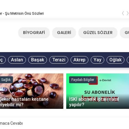
‹
er - Şu Metrisin Önü Sözleri
BİYOGRAFİ
GALERİ
GÜZEL SÖZLER
G
eç
Aslan
Başak
Terazi
Akrep
Yay
Oğlak
Sağlık
Faydalı Bilgiler
Şeker hastaları kestane
İSKİ abonelik iptali nasıl
yiyebilir mi?
yapılır?
lmaca Cevabı