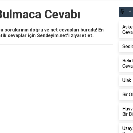
 Bulmaca Cevabı
B
Asker
ca sorularının doğru ve net cevapları burada! En
Ceva
ik cevaplar için Sendeyim.net’i ziyaret et.
Sesl
Reklam Alanı
Belir
Ceva
Ulak
Bir 
Hayv
Bir B
Uzay