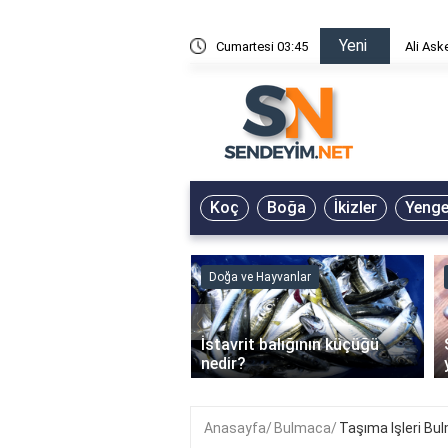
Yeni
risin Önü Sözleri
Cumartesi 03:45
Ali Ask
Koç
Boğa
İkizler
Yeng
ve Hayvanlar
Doğa ve Hayvanlar
‹
li en çok hangi iklimde
İstavrit balığının küçüğü
r?
nedir?
Anasayfa
Bulmaca
Taşıma Işleri Bu