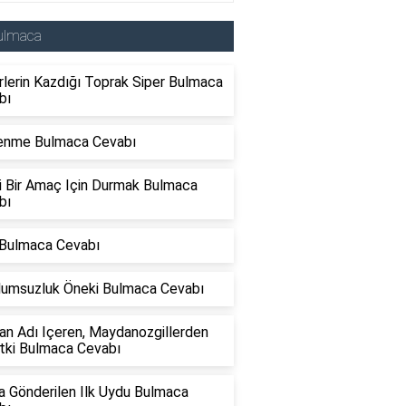
ulmaca
lerin Kazdığı Toprak Siper Bulmaca
bı
enme Bulmaca Cevabı
li Bir Amaç Için Durmak Bulmaca
bı
 Bulmaca Cevabı
Olumsuzluk Öneki Bulmaca Cevabı
an Adı Içeren, Maydanozgillerden
itki Bulmaca Cevabı
a Gönderilen Ilk Uydu Bulmaca