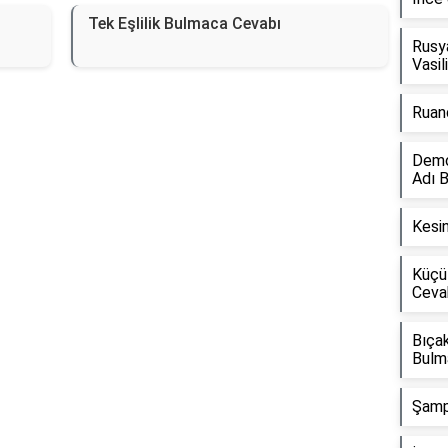
Tek Eşlilik Bulmaca Cevabı
Rusya
Vasil
Ruan
Demok
Adı 
Kesin
Küçü
Ceva
Bıçak
Bulm
Şamp