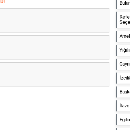
bı
Bulu
Refe
Seçe
Amel
Yığı
Gayr
İzcil
Başka
Reklam Alanı
İlav
Eğili