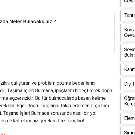
Ceva
Tanrı
zda Neler Bulacaksınız ?
Konv
Ceva
Sevi
Bulm
Kanm
zihni çalıştıran ve problem çözme becerilerini
Diş 
idir. Taşıma Işleri Bulmaca, ipuçlarını birleştirerek doğru
me egzersizidir. Bu tür bulmacalarda bazen kelime
Öğren
Kuru
eklidir. Eğer doğru ipuçlarını takip ederseniz, çözüm
i, Taşıma Işleri Bulmaca sorusunda nasıl bir yol
Elem
ken dikkat etmeniz gereken bazı ipuçları!
Simg