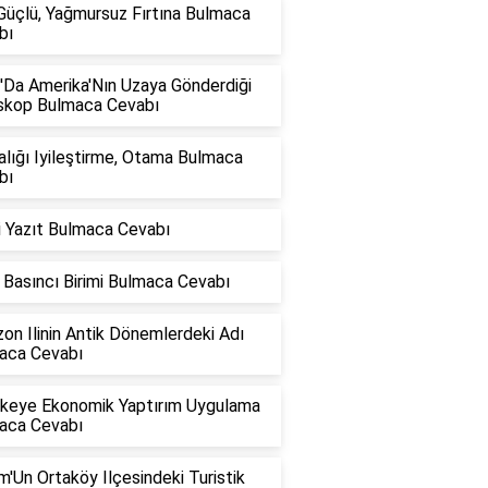
Güçlü, Yağmursuz Fırtına Bulmaca
bı
'Da Amerika'Nın Uzaya Gönderdiği
skop Bulmaca Cevabı
lığı Iyileştirme, Otama Bulmaca
bı
i Yazıt Bulmaca Cevabı
Basıncı Birimi Bulmaca Cevabı
on Ilinin Antik Dönemlerdeki Adı
aca Cevabı
Ülkeye Ekonomik Yaptırım Uygulama
aca Cevabı
'Un Ortaköy Ilçesindeki Turistik