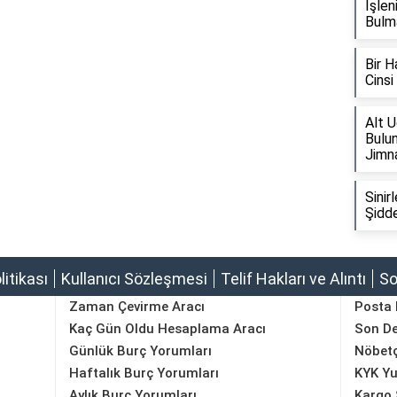
İşle
Bulm
Bir H
Cins
Alt U
Bulun
Jimna
Sini
Şidde
olitikası
Kullanıcı Sözleşmesi
Telif Hakları ve Alıntı
So
Zaman Çevirme Aracı
Posta
Kaç Gün Oldu Hesaplama Aracı
Son D
Günlük Burç Yorumları
Nöbetç
Haftalık Burç Yorumları
KYK Yu
Aylık Burç Yorumları
Kargo 