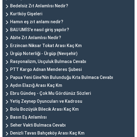
Bedelsiz Zıt Anlamlısı Nedir?
Kurtköy Gişeleri
Hamın eş zıt anlamı nedir?
BAU UMİS'e nasıl giriş yapılır?
Abite Zıt Anlamlısı Nedir?
Erzincan Niksar Tokat Arası Kaç Km
Ürgüp Noterliği - Ürgüp (Nevşehir)
Rasyonalizm, Usçuluk Bulmaca Cevabı
PTT Kargo Adnan Menderes Şubesi
Papua Yeni Gine'Nin Bulunduğu Kıta Bulmaca Cevabı
Aydın Elazığ Arası Kaç Km
Ebru Gündeş - Çok Mu Gördünüz Sözleri
Yetiş Zeynep Oyuncuları ve Kadrosu
Bolu Bozüyük Bilecik Arası Kaç Km
Basın Eş Anlamlısı
Seher Vakti Bulmaca Cevabı
Denizli Tavas Bahçeköy Arası Kaç Km