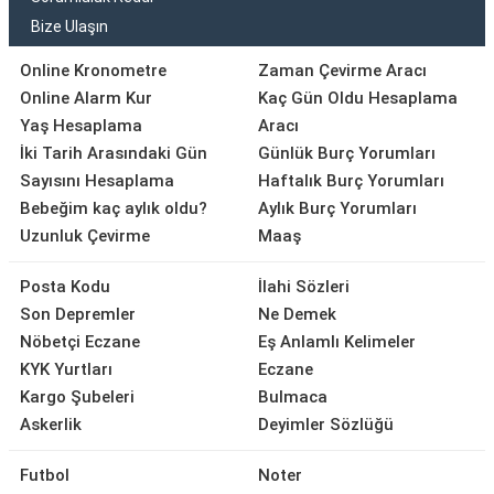
Bize Ulaşın
Online Kronometre
Zaman Çevirme Aracı
Online Alarm Kur
Kaç Gün Oldu Hesaplama
Yaş Hesaplama
Aracı
İki Tarih Arasındaki Gün
Günlük Burç Yorumları
Sayısını Hesaplama
Haftalık Burç Yorumları
Bebeğim kaç aylık oldu?
Aylık Burç Yorumları
Uzunluk Çevirme
Maaş
Posta Kodu
İlahi Sözleri
Son Depremler
Ne Demek
Nöbetçi Eczane
Eş Anlamlı Kelimeler
KYK Yurtları
Eczane
Kargo Şubeleri
Bulmaca
Askerlik
Deyimler Sözlüğü
Futbol
Noter