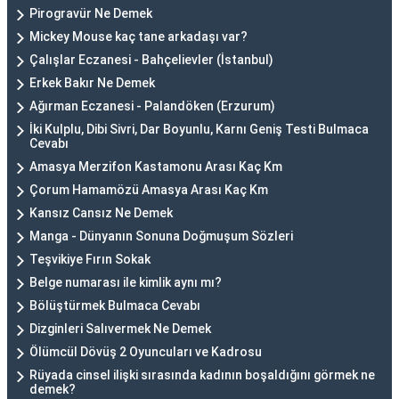
Pirogravür Ne Demek
Mickey Mouse kaç tane arkadaşı var?
Çalışlar Eczanesi - Bahçelievler (İstanbul)
Erkek Bakır Ne Demek
Ağırman Eczanesi - Palandöken (Erzurum)
İki Kulplu, Dibi Sivri, Dar Boyunlu, Karnı Geniş Testi Bulmaca
Cevabı
Amasya Merzifon Kastamonu Arası Kaç Km
Çorum Hamamözü Amasya Arası Kaç Km
Kansız Cansız Ne Demek
Manga - Dünyanın Sonuna Doğmuşum Sözleri
Teşvikiye Fırın Sokak
Belge numarası ile kimlik aynı mı?
Bölüştürmek Bulmaca Cevabı
Dizginleri Salıvermek Ne Demek
Ölümcül Dövüş 2 Oyuncuları ve Kadrosu
Rüyada cinsel ilişki sırasında kadının boşaldığını görmek ne
demek?